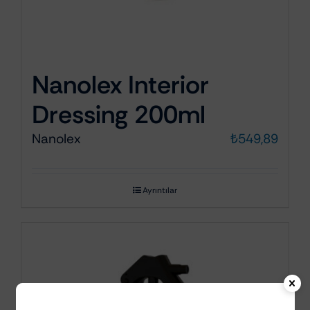
Nanolex Interior
Dressing 200ml
Nanolex
₺
549,89
Ayrıntılar