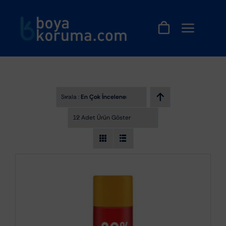
Skip
to
content
Sırala :
En Çok İncelenenler
12 Adet Ürün Göster