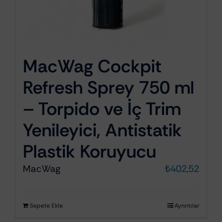
MacWag Cockpit
Refresh Sprey 750 ml
– Torpido ve İç Trim
Yenileyici, Antistatik
Plastik Koruyucu
MacWag
₺
402,52
Sepete Ekle
Ayrıntılar