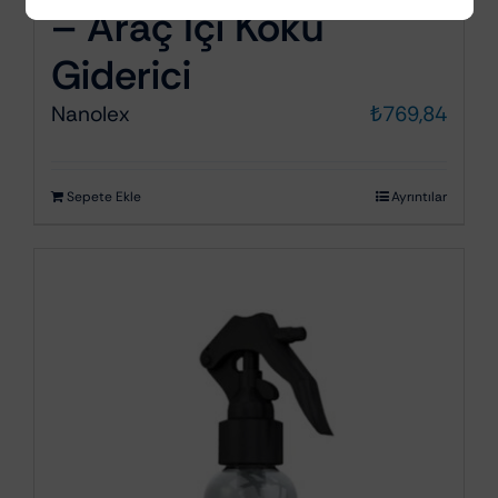
– Araç Içi Koku
Giderici
Nanolex
₺
769,84
Sepete Ekle
Ayrıntılar