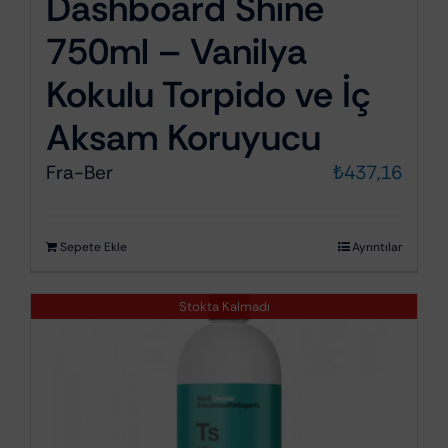
Dashboard Shine
750ml – Vanilya
Kokulu Torpido ve İç
Aksam Koruyucu
Fra-Ber
₺
437,16
Sepete Ekle
Ayrıntılar
Stokta Kalmadı