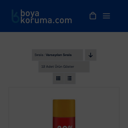
Skip
to
content
Sırala :
Varsayılan Sıralama
12 Adet Ürün Göster