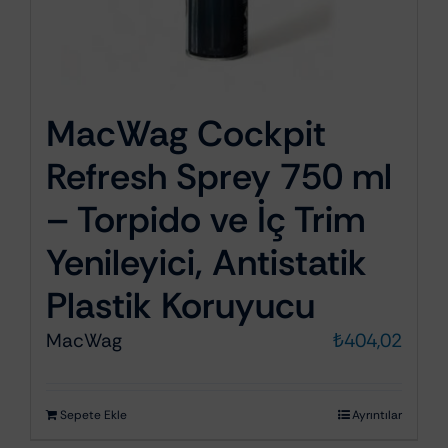
MacWag Cockpit
Refresh Sprey 750 ml
– Torpido ve İç Trim
Yenileyici, Antistatik
Plastik Koruyucu
MacWag
₺
404,02
Sepete Ekle
Ayrıntılar