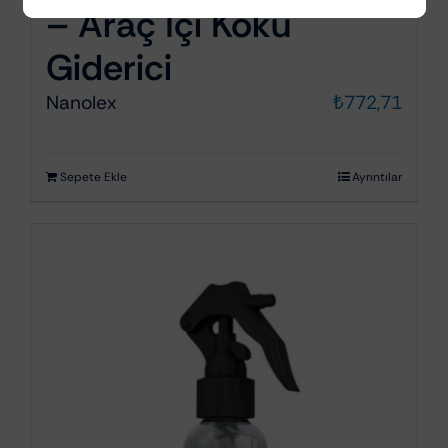
– Araç Içi Koku
Giderici
Nanolex
₺
772,71
Sepete Ekle
Ayrıntılar