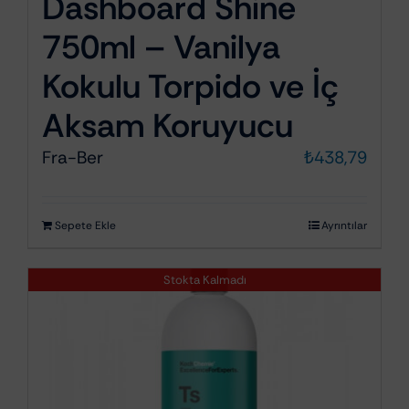
Dashboard Shine
750ml – Vanilya
Kokulu Torpido ve İç
Aksam Koruyucu
Fra-Ber
₺
438,79
Sepete Ekle
Ayrıntılar
Stokta Kalmadı