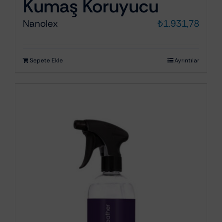
Kumaş Koruyucu
Nanolex
₺
1.931,78
Sepete Ekle
Ayrıntılar