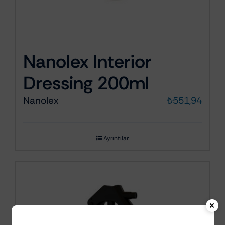
Nanolex Interior
Dressing 200ml
Nanolex
₺
551,94
Ayrıntılar