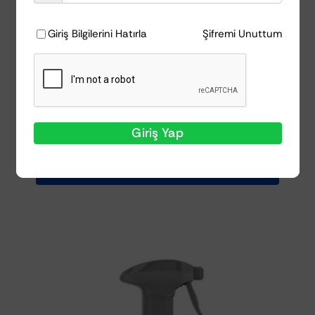
Giriş Bilgilerini Hatırla
Şifremi Unuttum
Koch Chemie H9.02 Ağır Aşındırıcı Pasta
1Litre
Stokta
₺
2.807,71
Giriş Yap
Sepete Ekle