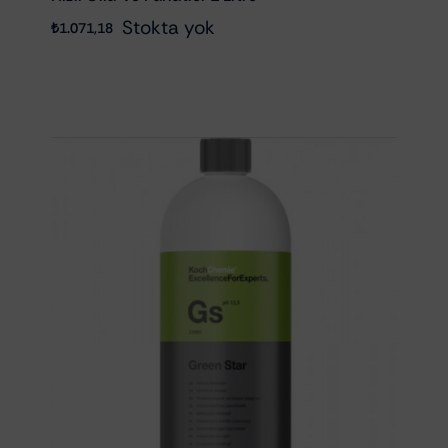
Stokta yok
₺
1.071,18