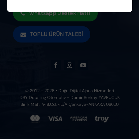
Whatsapp Destek Hattı
TOPLU ÜRÜN TALEBI
© 2012 - 2026 • Doğu Dijital Ajans Hizmetleri
DBY Detailing Otomotiv - Demir Berkay YAVRUCUK
Birlik Mah. 448.Cd. 41/A Çankaya-ANKARA 06610