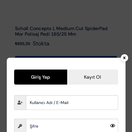
Scholl Concepts L Medium Cut SpiderPad
Mor Polisaj Pedi 165/25 Mm
Stokta
₺
885,39
Sepete Ekle
Giriş Yap
Kayıt Ol