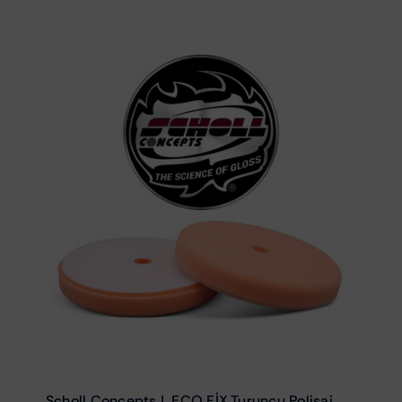
Scholl Concepts L ECO FİX Turuncu Polisaj