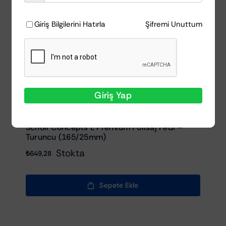
Giriş Bilgilerini Hatırla
Şifremi Unuttum
Giriş Yap
Scholl Concepts L Premium Polisaj Pedi –
Turuncu (165/25mm)
Stokta
₺
649,28
Sepete Ekle