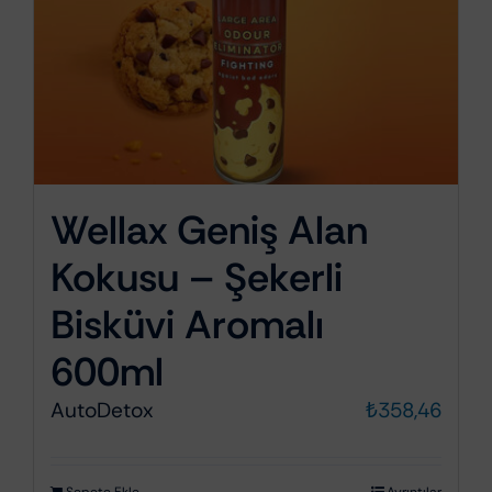
Wellax Geniş Alan
Kokusu – Şekerli
Bisküvi Aromalı
600ml
AutoDetox
₺
358,46
Sepete Ekle
Ayrıntılar