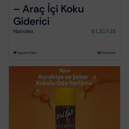
– Araç İçi Koku
Giderici
Nanolex
₺
1.317,28
Sepete Ekle
Ayrıntılar