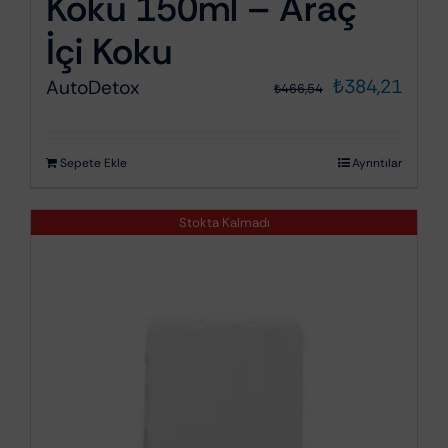
Koku 150ml – Araç
İçi Koku
Orijinal
Şu
₺
384,21
AutoDetox
₺
466,54
fiyat:
anda
₺466,54.
fiyat:
₺384,
Sepete Ekle
Ayrıntılar
Stokta Kalmadı