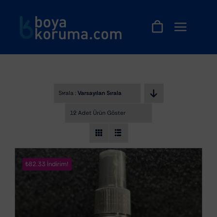
Skip
to
content
Sırala :
Varsayılan Sıralama
12 Adet Ürün Göster
₺82.33 İndirim!