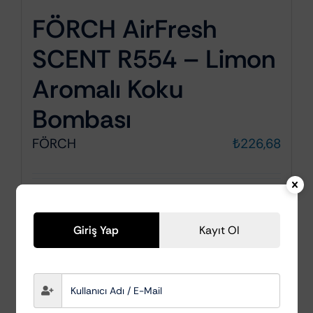
FÖRCH AirFresh
SCENT R554 – Limon
Aromalı Koku
Bombası
FÖRCH
₺
226,68
Ayrıntılar
Giriş Yap
Kayıt Ol