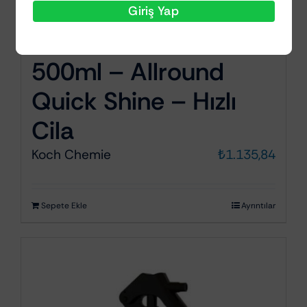
Giriş Yap
KochChemie AQS
500ml – Allround
Quick Shine – Hızlı
Cila
Koch Chemie
₺
1.135,84
Sepete Ekle
Ayrıntılar