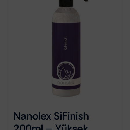
Nanolex SiFinish
200ml – Yüksek