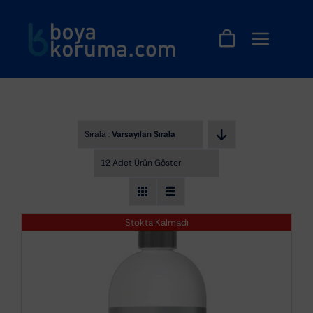
Skip
to
content
Sırala :
Varsayılan Sıralama
12 Adet Ürün Göster
Stokta Kalmadı