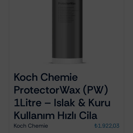
Koch Chemie
ProtectorWax (PW)
1Litre – Islak & Kuru
Kullanım Hızlı Cila
Koch Chemie
₺
1.922,03