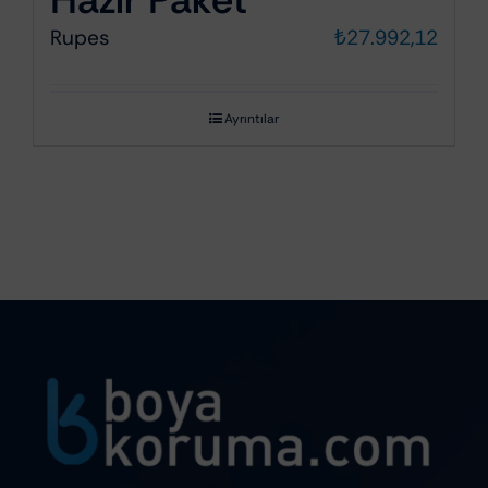
Rupes
₺
27.992,12
Ayrıntılar