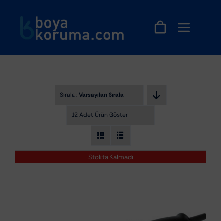
Skip
to
content
Sırala :
Varsayılan Sıralama
12 Adet Ürün Göster
Stokta Kalmadı