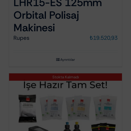
LHR15-ES 125mm
Orbital Polisaj
Makinesi
Rupes
₺
19.520,93
Ayrıntılar
Stokta Kalmadı