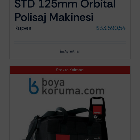
STD 125mm Orbital
Polisaj Makinesi
Rupes
₺
33.590,54
Ayrıntılar
Stokta Kalmadı