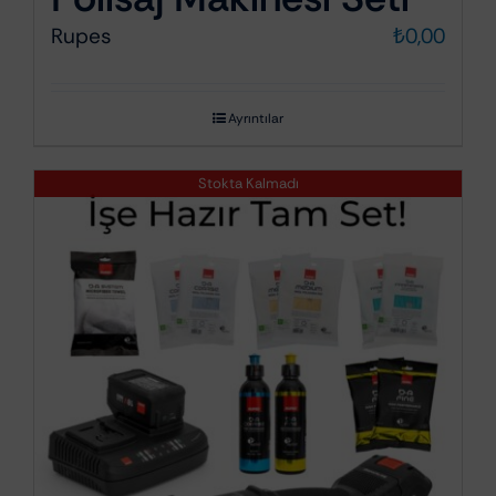
Rupes
₺
0,00
Ayrıntılar
Stokta Kalmadı