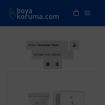
Skip
to
content
Sırala :
Varsayılan Sıralama
12 Adet Ürün Göster