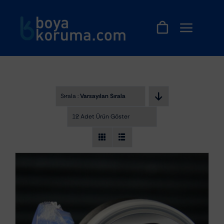
Skip
to
content
Sırala :
Varsayılan Sıralama
12 Adet Ürün Göster