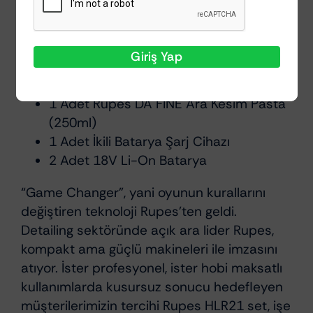
2 Adet Rupes DA FINE YÜN Polisaj Pedi
2 Adet Rupes DA COARSE YÜN Polisaj
Pedi
Giriş Yap
1 Adet Rupes DA COARSE Ağır
Aşındırıcı Pasta (250ml)
1 Adet Rupes DA FINE Ara Kesim Pasta
(250ml)
1 Adet İkili Batarya Şarj Cihazı
2 Adet 18V Li-On Batarya
“Game Changer”, yani oyunun kurallarını
değiştiren teknoloji Rupes’ten geldi.
Detailing sektöründe açık ara lider Rupes,
kompakt ama güçlü makineleri ile imzasını
atıyor. İster profesyonel, ister hobi maksatlı
kullanımlarda kusursuz sonucu hedefleyen
müşterilerimizin tercihi Rupes HLR21 set, işe