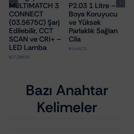
)
MULTIMATCH 3
P2.03 1 Litre –
M
CONNECT
Boya Koruyucu
B
(03.5675C) Şarj
ve Yüksek
B
Edilebilir, CCT
Parlaklık Sağlan
3
SCAN ve CRI+ –
Cila
₺
1
LED Lamba
₺
1.445,71
₺
17.289,25
,56.
Bazı Anahtar
Kelimeler