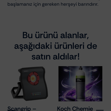
başlamanız için gereken herşeyi barındırır.
Bu ürünü alanlar,
aşağıdaki ürünleri de
satın aldılar!
Scangrip –
Koch Chemie
M