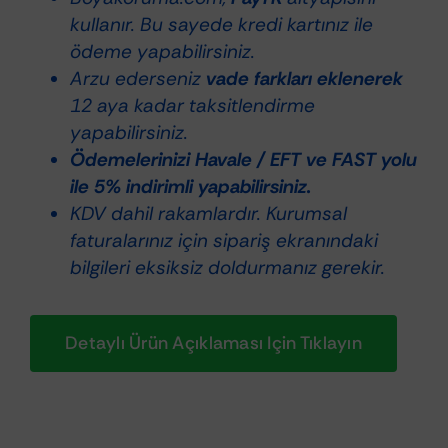
Performanslı
kullanır. Bu sayede kredi kartınız ile
Pasta
ödeme yapabilirsiniz.
1KG
Arzu ederseniz
vade farkları eklenerek
adet
12 aya kadar taksitlendirme
yapabilirsiniz.
Ödemelerinizi Havale / EFT ve FAST yolu
ile 5% indirimli yapabilirsiniz.
KDV dahil rakamlardır. Kurumsal
faturalarınız için sipariş ekranındaki
bilgileri eksiksiz doldurmanız gerekir.
Detaylı Ürün Açıklaması Için Tıklayın