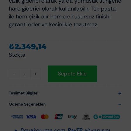
çizik giderici olarak ya da yumuşak süngerle
hare giderici olarak kullanılabilir. Tek pasta
ile hem çizik alır hem de kusursuz finishi
garanti eder ve kesinlikle tozutmaz.
₺
2.349,14
Stokta
Sepete Ekle
Scholl
Concepts
S20
Teslimat Bilgileri
BLACK
Ödeme Seçenekleri
Tek
Adım
Yüksek
Boyakoruma.com,
PayTR
altyapısını