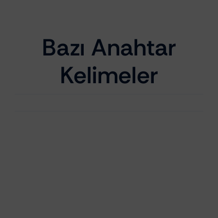
Yüksek Parlaklık
₺
535,69
Bazı Anahtar
Kelimeler