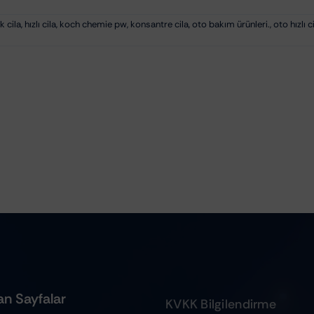
k cila
,
hızlı cila
,
koch chemie pw
,
konsantre cila
,
oto bakım ürünleri.
,
oto hızlı c
n Sayfalar
KVKK Bilgilendirme