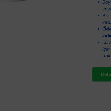
Boy
saye
Arz
kada
Ödem
indi
KDV 
için
dol
Detay