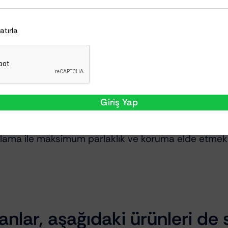
Hatırla
m
Giriş Yap
ama ile maksimum parlaklık ve koruma elde etmek ist
nlar, aşağıdaki ürünleri de s