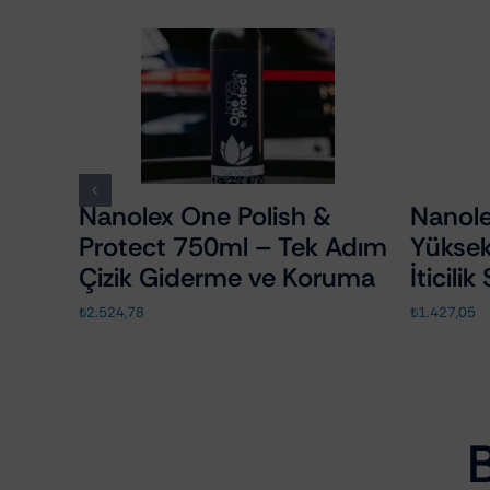
ish
Nanolex One Polish &
Nanole
Protect 750ml – Tek Adım
Yüksek
Çizik Giderme ve Koruma
İticili
₺
2.524,78
₺
1.427,05