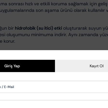
sonrası hızlı ve etkili koruma sağlamak için gelişt
g uygulamalarında son aşama ürünü olarak kullanılı
ğun bir
hidrofobik (su itici) etki
oluşturarak suyun yüz
esi oluşumunu minimuma indirir. Aynı zamanda yüzeye
 korur.
veya manuel püskürtme ile kolayca uygulanabilir. Ko
onomik kullanım sunar. Boya, cam ve plastik yüzeyl
Giriş Yap
Kayıt Ol
 uygulanır.
ek kullanılır.