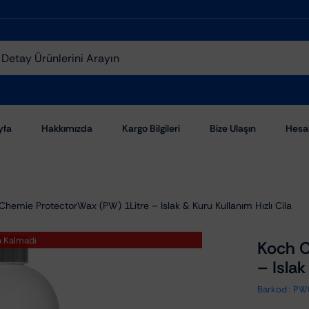
yfa
Hakkımızda
Kargo Bilgileri
Bize Ulaşın
Hesa
Chemie ProtectorWax (PW) 1Litre – Islak & Kuru Kullanım Hızlı Cila
a Kalmadı
Koch C
– Islak
Aşındırıcı Pastalar
Barkod :
PW