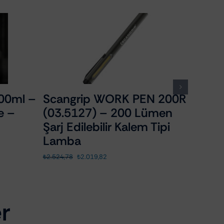
00ml –
Scangrip WORK PEN 200R
Rupe
e –
(03.5127) – 200 Lümen
Ultra
Şarj Edilebilir Kalem Tipi
Gider
Lamba
₺
890,81
Orijinal
Şu
₺
2.524,78
₺
2.019,82
fiyat:
andaki
₺2.524,78.
fiyat:
₺2.019,82.
r