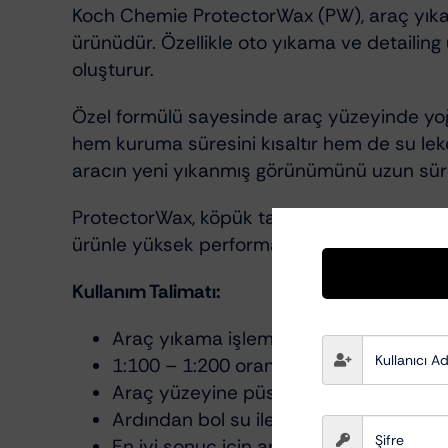
Koch Chemie ProtectorWax (PW), araç yıkama 
ürünüdür. Özellikle oto yıkama ve detailin
oluşturur.
Özel formülü sayesinde araç yüzeyinde yo
hem kuruma süresini kısaltır hem de su lek
aracın yeni yıkanmış görünümünü uzun süre
ProtectorWax, köpük tankı, dozaj sistemi 
ürünle yüksek performans elde edilir ve ek
Kullanım Talimatı:
Araç yıkama işleminin son aşamasında
1:100 – 1:200 oranında su ile seyreltiler
Araç yüzeyine püskürtülür.
Ardından bol su ile durulanır.
En iyi sonuç için araç kurulanır.