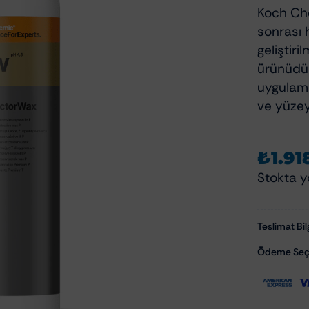
Polisaj Aksesuarları
Koch Ch
Polisaj Makineleri
zliği Ve Bakımı
sonrası h
Polisaj Pedleri
geliştiri
zu Temizleyiciler
ürünüdür
uygulama
emizlik Ve Koruma
ve yüzey
om Temizlik Ve Bakımı
mizlik Ve Bakımı
₺
1.91
Aksam Bakımı
Stokta y
ksesuarları
Cam Su İticiler
Şampuanları
Hızlı Cila & Quick Detailer
apışkan Temizleyiciler
Teslimat Bilg
Nano Koruma Ürünleri
Seramik Koruma Ürünleri
Ödeme Seçe
Wax-Sealant-Glaze