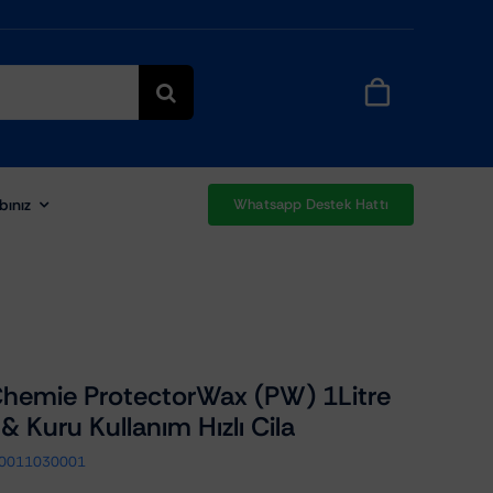
bınız
Whatsapp Destek Hattı
hemie ProtectorWax (PW) 1Litre
 & Kuru Kullanım Hızlı Cila
0011030001