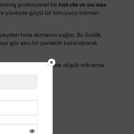
irilmiş profesyonel bir
hızlı cila ve sıvı wax
r ve yüzeyde güçlü bir koruyucu katman
eyden hızla akmasını sağlar. Bu özellik,
 göz alıcı bir parlaklık kazandırarak
nsantre yapısı sayesinde düşük miktarda
erle uyumludur.