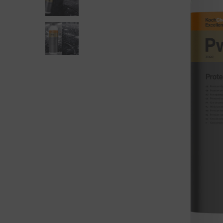
Detay Fırçaları
Bezler
El Uygulama Pedleri
Cam Temi
Maskeleme Bantları
Demir To
Profesyoneller İçin
Killer
Sprey, Şişe Ve Dağıtıcılar
Lastik T
Metal Kr
Motor Te
Plastik 
Yıkama A
Yıkama 
Zift Ve Y
Araç Kokuları Ve Koku Gidericiler
Deri Temizliği Ve Bakımı
Genel Temizleyiciler
İç Mekan Koruma