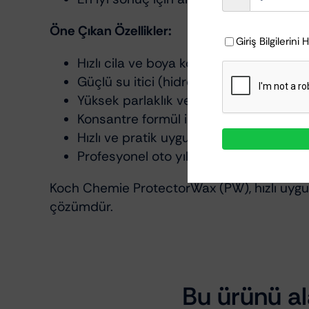
Öne Çıkan Özellikler:
Giriş Bilgilerini 
Hızlı cila ve boya koruma
Güçlü su itici (hidrofobik) etki
Yüksek parlaklık ve canlı görünüm
Konsantre formül ile ekonomik kullanı
Hızlı ve pratik uygulama
Profesyonel oto yıkama uyumlu
Koch Chemie ProtectorWax (PW), hızlı uygul
çözümdür.
Bu ürünü ala