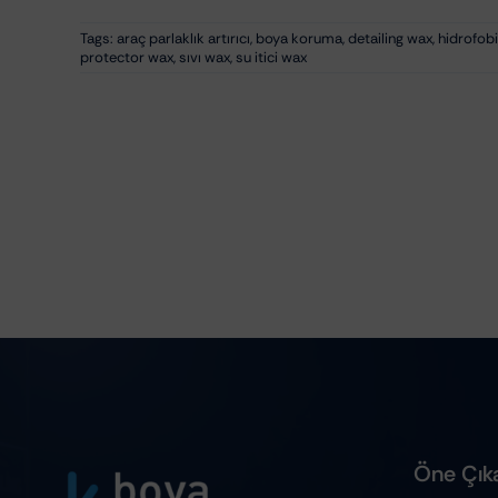
Tags:
araç parlaklık artırıcı
,
boya koruma
,
detailing wax
,
hidrofobi
protector wax
,
sıvı wax
,
su itici wax
Öne Çıka