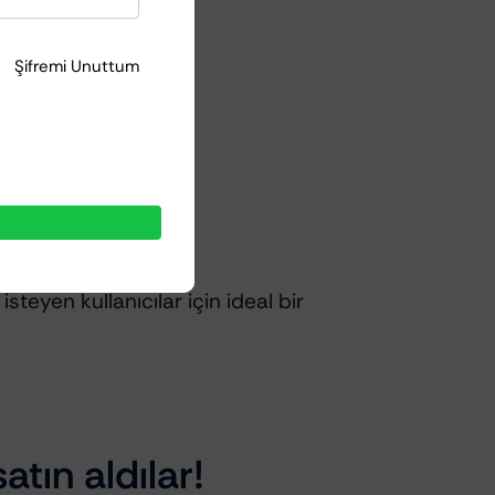
Şifremi Unuttum
eyen kullanıcılar için ideal bir
atın aldılar!