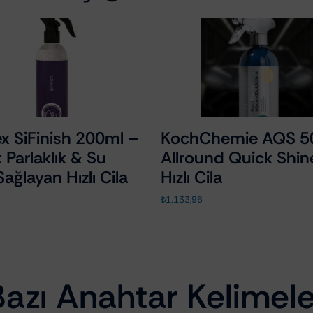
x SiFinish 200ml –
KochChemie AQS 5
 Parlaklık & Su
Allround Quick Shin
k Sağlayan Hızlı Cila
Hızlı Cila
₺
1.133,96
Bazı Anahtar Kelimele