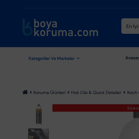
Skip
to
content
Ara:
Anasa
Kategoriler Ve Markalar
Koruma Ürünleri
Hızlı Cila & Quick Detailer
Koch 
Stokt
Aydınlatma Ekipmanları