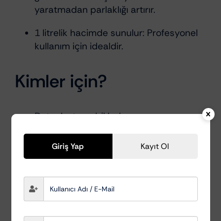
yaratmadan parlaklığı artırır.
1 litrelik hacimde sunulur: Profesyonel
kullanım için idealdir.
Kimler için?
Detaylı otomobil bakımı yapan
profesyoneller için.
Giriş Yap
Kayıt Ol
Araç tutkunları, özel arabalar veya sık
dikkat isteyen parçalar için.
Boya yüzeyini uzun vadede korumak ve
her zaman yeni gibi bir görünüm elde
etmek isteyenler için.