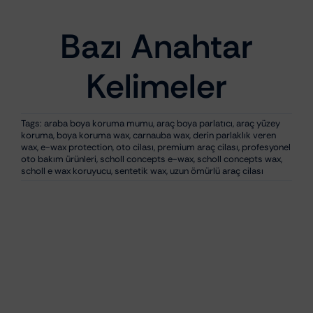
Bazı Anahtar
Kelimeler
Tags:
araba boya koruma mumu
,
araç boya parlatıcı
,
araç yüzey
koruma
,
boya koruma wax
,
carnauba wax
,
derin parlaklık veren
wax
,
e-wax protection
,
oto cilası
,
premium araç cilası
,
profesyonel
oto bakım ürünleri
,
scholl concepts e-wax
,
scholl concepts wax
,
scholl e wax koruyucu
,
sentetik wax
,
uzun ömürlü araç cilası