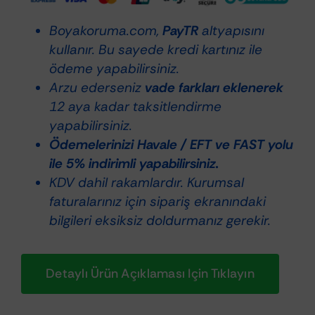
-
Boyakoruma.com,
PayTR
altyapısını
Boya
kullanır. Bu sayede kredi kartınız ile
Koruma
ödeme yapabilirsiniz.
adet
Arzu ederseniz
vade farkları eklenerek
12 aya kadar taksitlendirme
yapabilirsiniz.
Ödemelerinizi Havale / EFT ve FAST yolu
ile 5% indirimli yapabilirsiniz.
KDV dahil rakamlardır. Kurumsal
faturalarınız için sipariş ekranındaki
bilgileri eksiksiz doldurmanız gerekir.
Detaylı Ürün Açıklaması Için Tıklayın