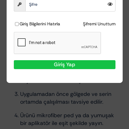
Parlaklık konusunda ödün vermek
istemeyen kullanıcılar için ideal.
Giriş Bilgilerini Hatırla
Şifremi Unuttum
Kullanım İpuçları
Boya yüzeyini iyice yıkayın ve kurulayın.
Giriş Yap
Yüzey tamamen temiz, kuru ve
reçinelerden arındırılmış olmalı.
Uygulamadan önce gölgede ve serin
ortamda çalışılması tavsiye edilir.
Ürünü mikro­fiber ped ya da yumuşak
bir aplikatör ile eşit şekilde yayın.