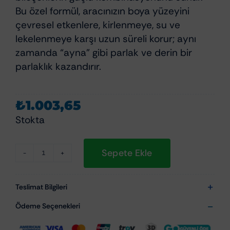
Bu özel formül, aracınızın boya yüzeyini
çevresel etkenlere, kirlenmeye, su ve
lekelenmeye karşı uzun süreli korur; aynı
zamanda “ayna” gibi parlak ve derin bir
parlaklık kazandırır.
₺
1.003,65
Stokta
Sepete Ekle
Scholl
Concepts
E-
Teslimat Bilgileri
Wax
Ödeme Seçenekleri
Protection
1Lt