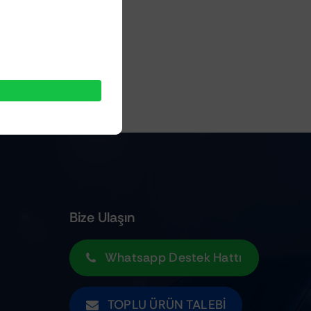
Bize Ulaşın
Whatsapp Destek Hattı
TOPLU ÜRÜN TALEBI