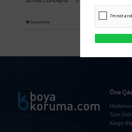
Scholl Concepts
₺
1.000,24
Kumaş Döşeme Temizleyiciler
Sepete Ekle
Ayrıntılar
Öne Çıka
Hakkımı
Tüm Ürün
Kargo Bilg