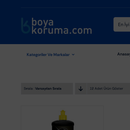
Skip
to
content
Ara:
Anasa
Kategoriler Ve Markalar
Sırala :
Varsayılan Sıralama
12 Adet Ürün Göster
Aydınlatma Ekipmanları