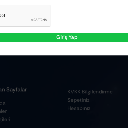
Giriş Yap
n Sayfalar
KVKK Bilgilendirme
Sepetiniz
zda
Hesabınız
ler
ileri