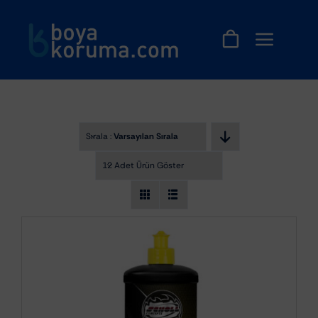
Skip
to
content
Sırala :
Varsayılan Sıralama
12 Adet Ürün Göster