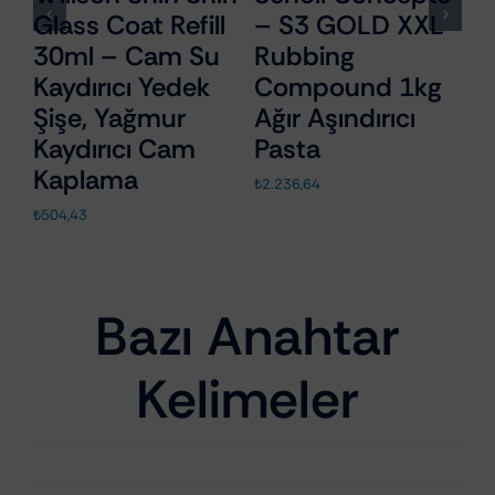
Glass Coat Refill
– S3 GOLD XXL
D
l
30ml – Cam Su
Rubbing
M
Kaydırıcı Yedek
Compound 1kg
D
Şişe, Yağmur
Ağır Aşındırıcı
T
Kaydırıcı Cam
Pasta
S
Kaplama
₺
2.236,64
₺
4
₺
504,43
Bazı Anahtar
Kelimeler