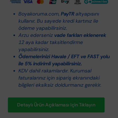
Compound
-
Boyakoruma.com,
PayTR
altyapısını
Hare
kullanır. Bu sayede kredi kartınız ile
Giderici
ödeme yapabilirsiniz.
1Lt.
Arzu ederseniz
vade farkları eklenerek
adet
12 aya kadar taksitlendirme
yapabilirsiniz.
Ödemelerinizi Havale / EFT ve FAST yolu
ile 5% indirimli yapabilirsiniz.
KDV dahil rakamlardır. Kurumsal
faturalarınız için sipariş ekranındaki
bilgileri eksiksiz doldurmanız gerekir.
Detaylı Ürün Açıklaması Için Tıklayın