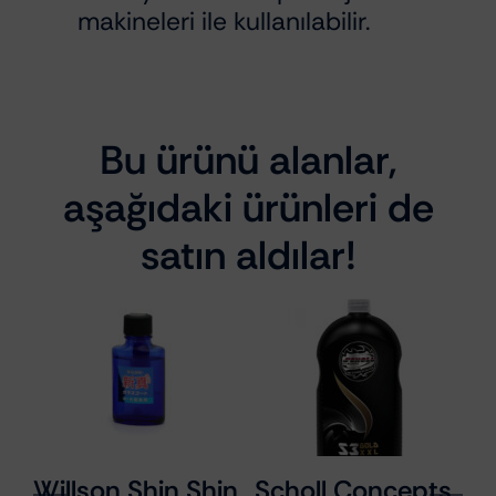
makineleri ile kullanılabilir.
Bu ürünü alanlar,
aşağıdaki ürünleri de
satın aldılar!
s
Willson Shin Shin
Scholl Concepts
M