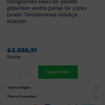
hologramları kalıcı bir şekilde
giderirken ekstra parlak bir yüzey
bırakır. Temizlenmesi oldukça
kolaydır.
₺
2.030,91
Stokta
Sepete Ekle
Scholl
Concepts
S40
Teslimat Bilgileri
Anti-
Ödeme Seçenekleri
Swirl