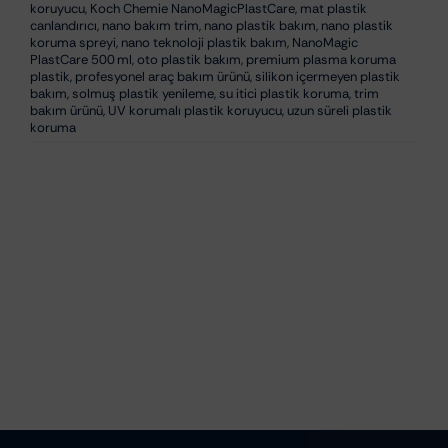
koruyucu
,
detailing araç bakım
,
dış plastik koruyucu
,
dış trim
yüzey koruyucu
,
kauçuk ve plastik yenileyici
,
kauçuk yüzey
koruyucu
,
Koch Chemie NanoMagicPlastCare
,
mat plastik
canlandırıcı
,
nano bakım trim
,
nano plastik bakım
,
nano plastik
koruma spreyi
,
nano teknoloji plastik bakım
,
NanoMagic
PlastCare 500 ml
,
oto plastik bakım
,
premium plasma koruma
plastik
,
profesyonel araç bakım ürünü
,
silikon içermeyen plastik
bakım
,
solmuş plastik yenileme
,
su itici plastik koruma
,
trim
bakım ürünü
,
UV korumalı plastik koruyucu
,
uzun süreli plastik
koruma