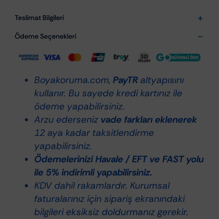
NanoMagicPlastCare
NMPC
Teslimat Bilgileri
500 ml
Ödeme Seçenekleri
–
Nano
Plastik
Boyakoruma.com,
PayTR
altyapısını
&
kullanır. Bu sayede kredi kartınız ile
Kauçuk
ödeme yapabilirsiniz.
Bakım
Arzu ederseniz
vade farkları eklenerek
ve
12 aya kadar taksitlendirme
Koruyucu
yapabilirsiniz.
adet
Ödemelerinizi Havale / EFT ve FAST yolu
ile 5% indirimli yapabilirsiniz.
KDV dahil rakamlardır. Kurumsal
faturalarınız için sipariş ekranındaki
bilgileri eksiksiz doldurmanız gerekir.