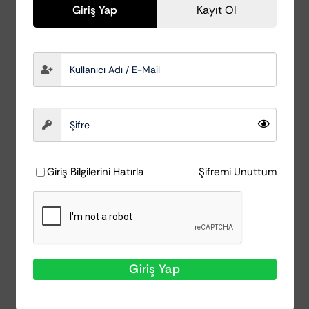
dayanıklılık sunar. İşlenen yüzeyler,
Giriş Yap
Kayıt Ol
yenilenmiş, doğal ve canlı renk görünümünü
geri kazanırken
aynı zamanda kir, toz ve su
itici özellik ile korunur; bu da detailing bakım
rutinlerinde hem profesyoneller hem de
araç tutkunları için ideal sonuçlar üretir.
Ürün özellikle plastik tamponlar, çamurluk
trimleri, kapı kenarı plastikleri, aynalar, kaput
Giriş Bilgilerini Hatırla
Şifremi Unuttum
altı plastik aksamı, kauçuk kaplamalar ve dış
araç detaylarında etkili bakım sağlar.
Uygulama sonrasında ürünün tamamen
kuruması ile birlikte
uzun süren nano
koruyucu tabaka
oluşur ve yüzeyin tekrar
solmasını, matlaşmasını veya çevresel
Giriş Yap
faktörlerden zarar görmesini engeller.