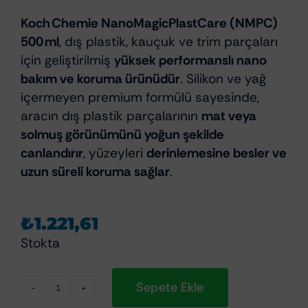
Koch Chemie NanoMagicPlastCare (NMPC)
500 ml
, dış plastik, kauçuk ve trim parçaları
için geliştirilmiş
yüksek performanslı nano
bakım ve koruma ürünüdür
. Silikon ve yağ
içermeyen premium formülü sayesinde,
aracın dış plastik parçalarının
mat veya
solmuş görünümünü yoğun şekilde
canlandırır
, yüzeyleri
derinlemesine besler ve
uzun süreli koruma sağlar
.
₺
1.221,61
Stokta
Sepete Ekle
Koch Chemie