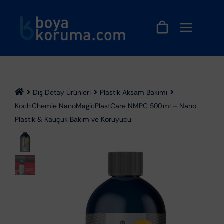
Skip
to
content
Dış Detay Ürünleri
Plastik Aksam Bakımı
Koch Chemie NanoMagicPlastCare NMPC 500 ml – Nano
Plastik & Kauçuk Bakım ve Koruyucu