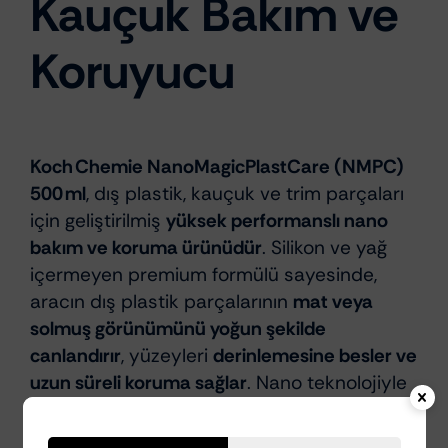
Kauçuk Bakım ve
Koruyucu
Koch Chemie NanoMagicPlastCare (NMPC)
500 ml
, dış plastik, kauçuk ve trim parçaları
için geliştirilmiş
yüksek performanslı nano
bakım ve koruma ürünüdür
. Silikon ve yağ
içermeyen premium formülü sayesinde,
aracın dış plastik parçalarının
mat veya
solmuş görünümünü yoğun şekilde
canlandırır
, yüzeyleri
derinlemesine besler ve
uzun süreli koruma sağlar
. Nano teknolojiyle
güçlendirilmiş yapısı, çevresel etkenlere, UV
ışınlarına ve hava koşullarına karşı yüksek