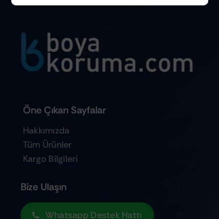
Öne Çıkan Sayfalar
Hakkımızda
Tüm Ürünler
Kargo Bilgileri
Bize Ulaşın
Whatsapp Destek Hattı