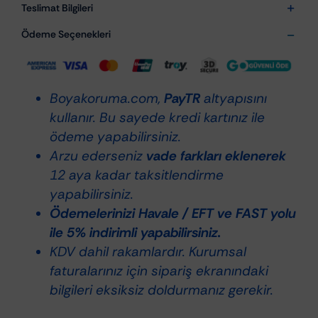
Multi
Teslimat Bilgileri
Köpük
Ödeme Seçenekleri
Temizleyici
XXL
-
Boyakoruma.com,
PayTR
altyapısını
Aktif
kullanır. Bu sayede kredi kartınız ile
Araç
ödeme yapabilirsiniz.
İçi
Arzu ederseniz
vade farkları eklenerek
Temizleyici
12 aya kadar taksitlendirme
750ml
yapabilirsiniz.
adet
Ödemelerinizi Havale / EFT ve FAST yolu
ile 5% indirimli yapabilirsiniz.
KDV dahil rakamlardır. Kurumsal
faturalarınız için sipariş ekranındaki
bilgileri eksiksiz doldurmanız gerekir.