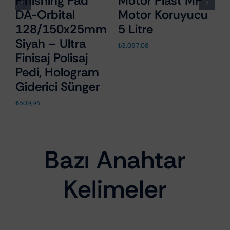
Finishing Pad
Motor Plast MP
X
DA-Orbital
Motor Koruyucu
C
128/150x25mm
5 Litre
A
r
Siyah – Ultra
G
₺
3.097,08
Finisaj Polisaj
1
Pedi, Hologram
₺
1
Giderici Sünger
₺
509,94
Bazı Anahtar
Kelimeler