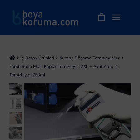
Skip
to
content
İç Detay Ürünleri
Kumaş Döşeme Temizleyiciler
Förch R555 Multi Köpük Temizleyici XXL – Aktif Araç İçi
Temizleyici 750ml