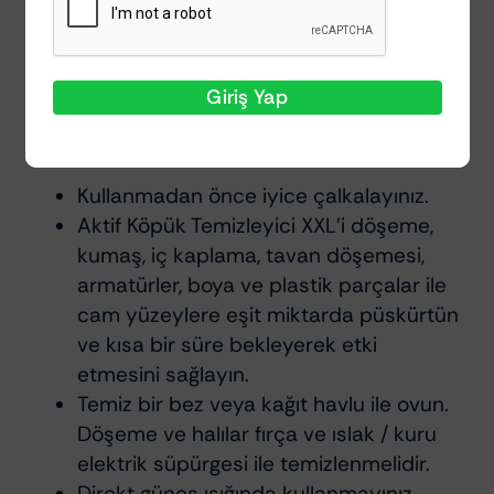
Active Foam Cleaner XXL silikon
içermez ve hoş bir elma kokusuna
sahiptir.
Giriş Yap
Uygulamalar
Kullanmadan önce iyice çalkalayınız.
Aktif Köpük Temizleyici XXL’i döşeme,
kumaş, iç kaplama, tavan döşemesi,
armatürler, boya ve plastik parçalar ile
cam yüzeylere eşit miktarda püskürtün
ve kısa bir süre bekleyerek etki
etmesini sağlayın.
Temiz bir bez veya kağıt havlu ile ovun.
Döşeme ve halılar fırça ve ıslak / kuru
elektrik süpürgesi ile temizlenmelidir.
Direkt güneş ışığında kullanmayınız.