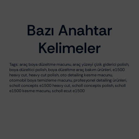
Orijinal
Şu
₺
2.437,17
₺
1.949,73
fiyat:
andaki
₺2.437,17.
fiyat:
₺1.949,73.
Bazı Anahtar
Kelimeler
Tags:
araç boya düzeltme macunu
,
araç yüzeyi çizik giderici polish
,
boya düzeltici polish
,
boya düzeltme araç bakım ürünleri
,
e1500
heavy cut
,
heavy cut polish
,
oto detailing kesme macunu
,
otomobil boya temizleme macunu
,
profesyonel detailing ürünleri
,
scholl concepts e1500 heavy cut
,
scholl concepts polish
,
scholl
e1500 kesme macunu
,
scholl ecut e1500