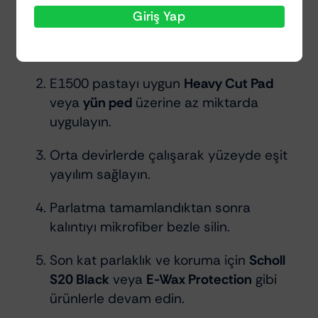
Giriş Yap
Temiz ve kuru bir yüzey üzerinde
çalışın.
E1500 pastayı uygun
Heavy Cut Pad
veya
yün ped
üzerine az miktarda
uygulayın.
Orta devirlerde çalışarak yüzeyde eşit
yayılım sağlayın.
Parlatma tamamlandıktan sonra
kalıntıyı mikrofiber bezle silin.
Son kat parlaklık ve koruma için
Scholl
S20 Black
veya
E-Wax Protection
gibi
ürünlerle devam edin.