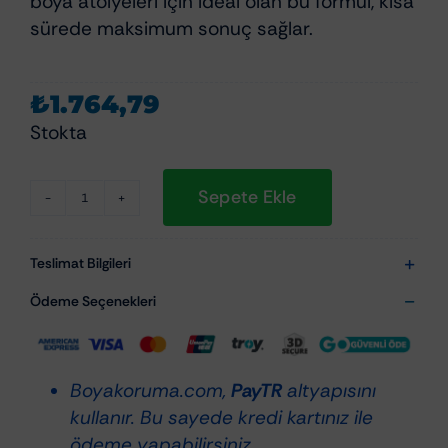
boya atölyeleri için ideal olan bu formül, kısa
sürede maksimum sonuç sağlar.
₺
1.764,79
Stokta
Sepete Ekle
Scholl
Concepts
E1500
Teslimat Bilgileri
Heavy
Ödeme Seçenekleri
Cut
1
Lt
Boyakoruma.com,
PayTR
altyapısını
-
kullanır. Bu sayede kredi kartınız ile
Ağır
ödeme yapabilirsiniz.