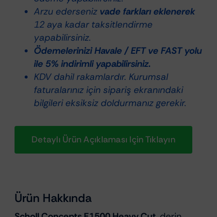
Aşındırıcı
Arzu ederseniz
vade farkları eklenerek
Pasta
12 aya kadar taksitlendirme
adet
yapabilirsiniz.
Ödemelerinizi Havale / EFT ve FAST yolu
ile 5% indirimli yapabilirsiniz.
KDV dahil rakamlardır. Kurumsal
faturalarınız için sipariş ekranındaki
bilgileri eksiksiz doldurmanız gerekir.
Detaylı Ürün Açıklaması Için Tıklayın
Ürün Hakkında
Scholl Concepts E1500 Heavy Cut
, derin