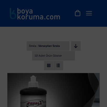
Skip
to
content
Sırala :
Varsayılan Sıralama
12 Adet Ürün Göster