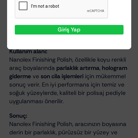
Rotary ve orbital makinelerle uyumlu
Tüm otomobil boya tipleriyle
Giriş Yap
kullanılabilir
Kullanım alanı:
Nanolex Finishing Polish, özellikle koyu renkli
araç boyalarında
parlaklık artırma
,
hologram
giderme
ve
son cila işlemleri
için mükemmel
sonuç verir. En iyi performans için temiz ve
soğuk yüzeylerde, kaliteli bir polisaj pediyle
uygulanması önerilir.
Sonuç:
Nanolex Finishing Polish, aracınızın boyasına
derin bir parlaklık, pürüzsüz bir yüzey ve