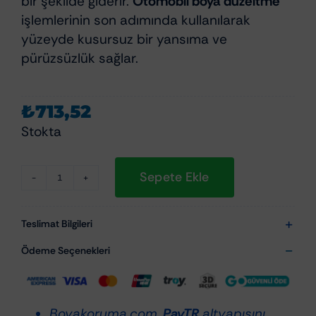
bir şekilde giderir.
Otomobil boya düzeltme
işlemlerinin son adımında kullanılarak
yüzeyde kusursuz bir yansıma ve
pürüzsüzlük sağlar.
₺
713,52
Stokta
Sepete Ekle
Nanolex
Finishing
Polish
Teslimat Bilgileri
250ml-
Ödeme Seçenekleri
Hare
Giderici
adet
Boyakoruma.com,
PayTR
altyapısını