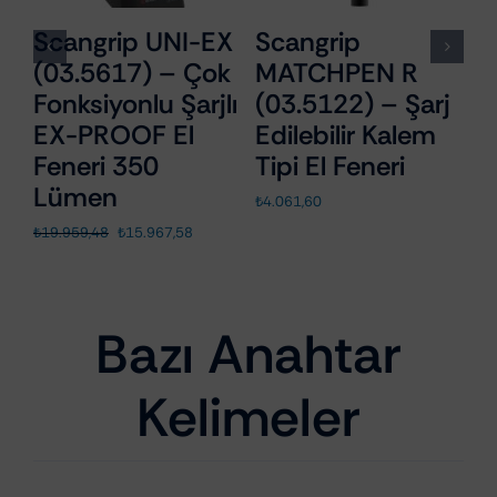
Scangrip UNI-EX
Scangrip
R
(03.5617) – Çok
MATCHPEN R
C
Fonksiyonlu Şarjlı
(03.5122) – Şarj
U
EX-PROOF El
Edilebilir Kalem
P
a
Feneri 350
Tipi El Feneri
1
Lümen
D
₺
4.061,60
Orijinal
Şu
₺
19.959,48
₺
15.967,58
₺
6
fiyat:
andaki
₺19.959,48.
fiyat:
₺15.967,58.
Bazı Anahtar
Kelimeler