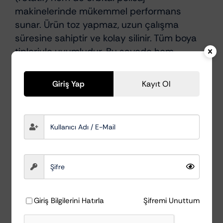
makinelerinde mükemmel performans
sunar. Ürün toz yapmaz, uzun çalışma
süresine sahiptir ve kolay silinir. Tüm boya
tipleriyle uyumludur. Bu sayede hem
detailing profesyonelleri
hem de
oto bakım
tutkunları
için ideal bir finisaj çözümüdür.
Giriş Yap
Kayıt Ol
Öne çıkan avantajlar:
Yüksek parlaklık ve derin finisaj etkisi
Mikro çizik, hologram ve matlaşmaları
giderir
Tozlanma yapmaz, kolayca temizlenir
Giriş Bilgilerini Hatırla
Şifremi Unuttum
Uzun çalışma süresi sayesinde verimli
kullanım