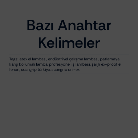
Görünüm
₺
1.130,92
Bazı Anahtar
Kelimeler
Tags:
atex el lambası
,
endüstriyel çalışma lambası
,
patlamaya
karşı korumalı lamba
,
profesyonel iş lambası
,
şarjlı ex-proof el
feneri
,
scangrip türkiye
,
scangrip uni-ex