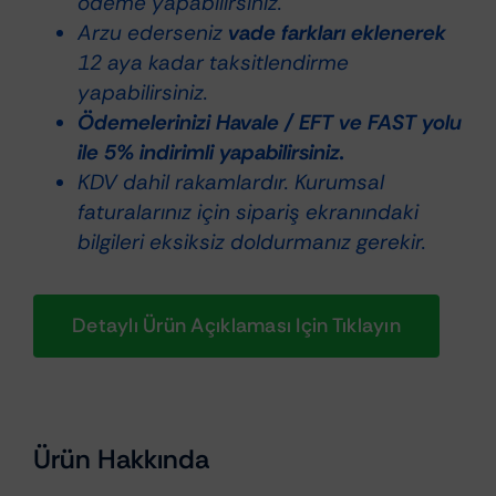
ödeme yapabilirsiniz.
PROOF
Arzu ederseniz
vade farkları eklenerek
El
12 aya kadar taksitlendirme
Feneri
yapabilirsiniz.
350
Ödemelerinizi Havale / EFT ve FAST yolu
Lümen
ile 5% indirimli yapabilirsiniz.
adet
KDV dahil rakamlardır. Kurumsal
faturalarınız için sipariş ekranındaki
bilgileri eksiksiz doldurmanız gerekir.
Detaylı Ürün Açıklaması Için Tıklayın
Ürün Hakkında