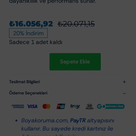
dayanıklılık ve performans sunar.
₺
16.056,92
₺
20.071,15
Orijinal
Şu
20% İndirim
fiyat:
andaki
Sadece 1 adet kaldı
₺20.071,15
fiyat:
₺16.056,92
Sepete Ekle
Scangrip
UNI-
EX
Teslimat Bilgileri
(03.5617)
Ödeme Seçenekleri
-
Çok
Fonksiyonlu
Boyakoruma.com,
PayTR
altyapısını
Şarjlı
kullanır. Bu sayede kredi kartınız ile
EX-