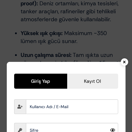
proof):
Deniz ortamları, kimya tesisleri,
tanker araçları, rafineriler gibi tehlikeli
atmosferlerde güvenle kullanılabilir.
Yüksek ışık çıkışı:
Maksimum ~350
lümen ışık gücü sunar.
Uzun çalışma süresi:
Tam ışıkta uzun
süre çalışma imkânı (örneğin ~15 saat
kadar) sağlar.
Giriş Yap
Kayıt Ol
Ergonomik ve esnek kullanım:
Başlık
180° eğilebilir, alt kısmında güçlü
mıknatıs, askı kancası, kemer klipsi
bulunur. Böylece elleriniz serbest
çalışabilir.
Su ve toz korumalı:
IP65 koruma sınıfı ile