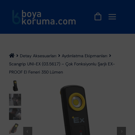
Skip
to
content
Detay Aksesuarları
Aydınlatma Ekipmanları
Scangrip UNI-EX (03.5617) – Çok Fonksiyonlu Şarjlı EX-
PROOF El Feneri 350 Lümen