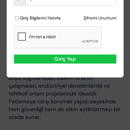
zorlu çalışma ortamlarına uygun
yapıdadır.
Giriş Bilgilerini Hatırla
Şifremi Unuttum
Taşınabilir ve kolay):
Kompakt tasarımı
sayesinde cepte, iş kemerinde rahat
taşınır.
Giriş Yap
Kullanım Alanları
Boya uygulamaları, bakım-onarım
çalışmaları, endüstriyel denetimlerde ve
tehlikeli ortam projelerinde idealdir.
Patlamaya karşı korumalı yapısı sayesinde
hem güvenliği hem de etkin aydınlatmayı bir
arada sunar.