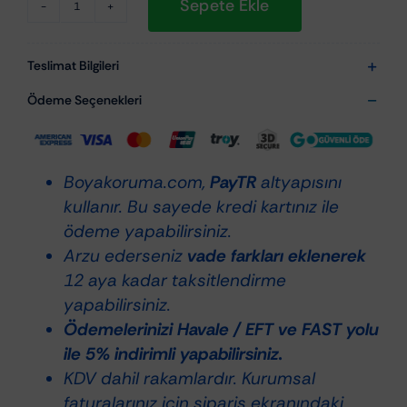
Sepete Ekle
Nanolex
MicrofiberWash
750ml
Teslimat Bilgileri
-
Ödeme Seçenekleri
Mikrofiber
Bezler
için
Boyakoruma.com,
PayTR
altyapısını
Deterjan
kullanır. Bu sayede kredi kartınız ile
adet
ödeme yapabilirsiniz.
Arzu ederseniz
vade farkları eklenerek
12 aya kadar taksitlendirme
yapabilirsiniz.
Ödemelerinizi Havale / EFT ve FAST yolu
ile 5% indirimli yapabilirsiniz.
KDV dahil rakamlardır. Kurumsal
faturalarınız için sipariş ekranındaki