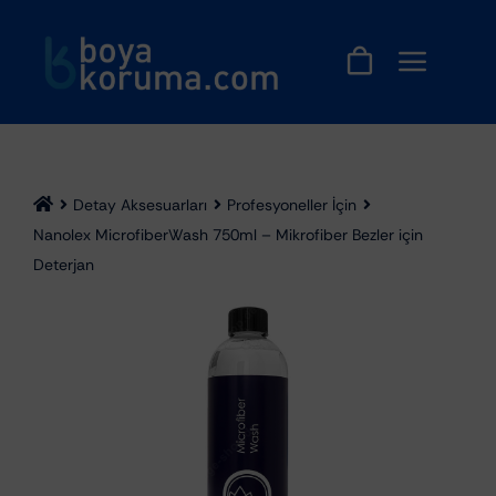
Skip
to
content
Detay Aksesuarları
Profesyoneller İçin
Nanolex MicrofiberWash 750ml – Mikrofiber Bezler için
Deterjan