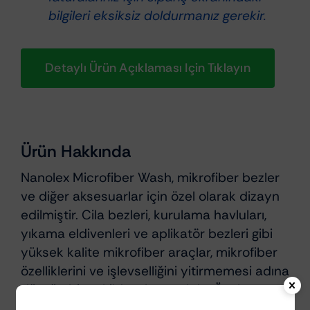
bilgileri eksiksiz doldurmanız gerekir.
Detaylı Ürün Açıklaması Için Tıklayın
Ürün Hakkında
Nanolex Microfiber Wash, mikrofiber bezler
ve diğer aksesuarlar için özel olarak dizayn
edilmiştir. Cila bezleri, kurulama havluları,
yıkama eldivenleri ve aplikatör bezleri gibi
yüksek kalite mikrofiber araçlar, mikrofiber
özelliklerini ve işlevselliğini yitirmemesi adına
düzgün bir şekilde yıkanmalıdır. Özel
formülasyonuyla Microfiber Wash, yapay