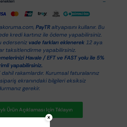
nekleri
eaner
0ml
et
akoruma.com,
PayTR
altyapısını kullanır. Bu
de kredi kartınız ile ödeme yapabilirsiniz.
u ederseniz
vade farkları eklenerek
12 aya
r taksitlendirme yapabilirsiniz.
elerinizi Havale / EFT ve FAST yolu ile 5%
rimli yapabilirsiniz.
dahil rakamlardır. Kurumsal faturalarınız
 sipariş ekranındaki bilgileri eksiksiz
durmanız gerekir.
lı Ürün Açıklaması Için Tıklayın