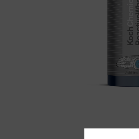
Kumaş Döşeme Temizleyiciler