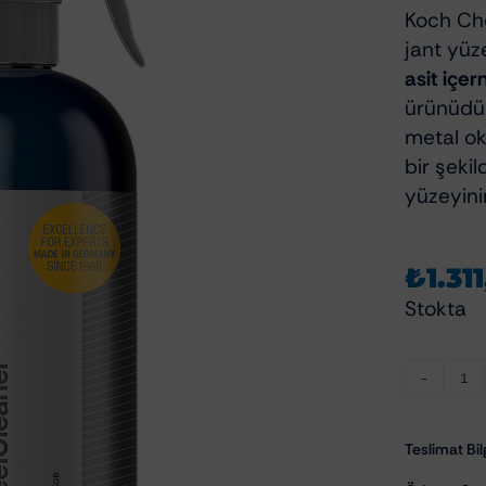
Polisaj Aksesuarları
Koch Che
Polisaj Makineleri
zliği Ve Bakımı
jant yüze
Polisaj Pedleri
asit içe
zu Temizleyiciler
ürünüdür
metal oksi
emizlik Ve Koruma
bir şeki
om Temizlik Ve Bakımı
yüzeyini
mizlik Ve Bakımı
Aksam Bakımı
₺
1.31
ksesuarları
Cam Su İticiler
Stokta
Şampuanları
Hızlı Cila & Quick Detailer
apışkan Temizleyiciler
Nano Koruma Ürünleri
Ko
Seramik Koruma Ürünleri
C
Wax-Sealant-Glaze
Re
Teslimat Bilg
W