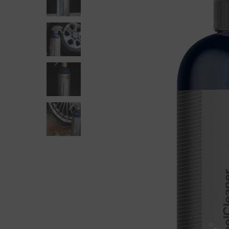
Detay Fırçaları
Bezler
El Uygulama Pedleri
Cam Temi
Maskeleme Bantları
Demir To
Profesyoneller İçin
Killer
Sprey, Şişe Ve Dağıtıcılar
Lastik T
Metal Kr
Motor Te
Plastik 
Yıkama A
Yıkama 
Zift Ve Y
Araç Kokuları Ve Koku Gidericiler
Deri Temizliği Ve Bakımı
Genel Temizleyiciler
İç Mekan Koruma