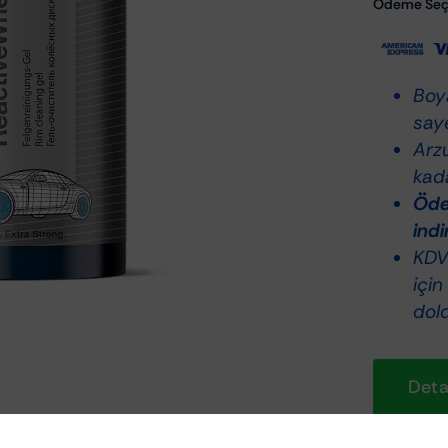
Ödeme Seçe
Cl
75
ad
Boy
saye
Arz
kada
Ödem
indi
KDV 
için
dol
Detay