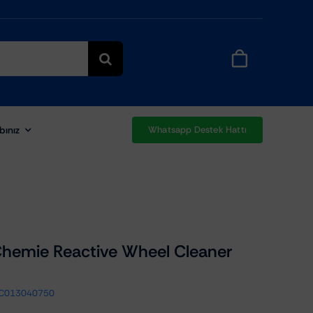
bınız
Whatsapp Destek Hattı
hemie Reactive Wheel Cleaner
C013040750