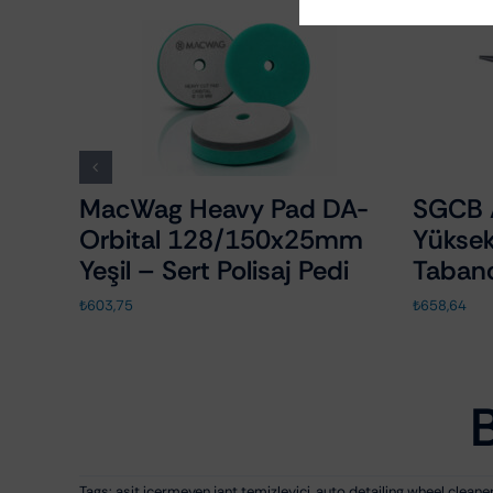
te
MacWag Heavy Pad DA-
SGCB 
B
Orbital 128/150x25mm
Yüksek
Yeşil – Sert Polisaj Pedi
Taban
₺
603,75
₺
658,64
Tags:
asit içermeyen jant temizleyici
,
auto detailing wheel cleane