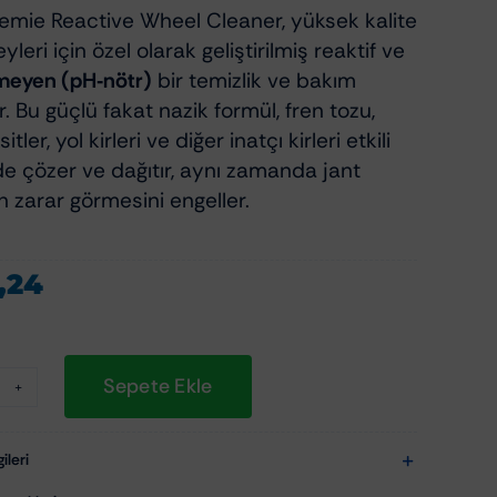
mie Reactive Wheel Cleaner, yüksek kalite
yleri için özel olarak geliştirilmiş reaktif ve
rmeyen (pH‑nötr)
bir temizlik ve bakım
. Bu güçlü fakat nazik formül, fren tozu,
tler, yol kirleri ve diğer inatçı kirleri etkili
lde çözer ve dağıtır, aynı zamanda jant
n zarar görmesini engeller.
1,24
Sepete Ekle
ch
hemie
active
ileri
heel