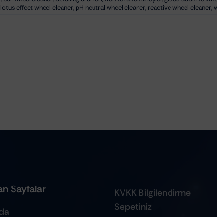
,
lotus effect wheel cleaner
,
pH neutral wheel cleaner
,
reactive wheel cleaner
,
w
n Sayfalar
KVKK Bilgilendirme
Sepetiniz
zda