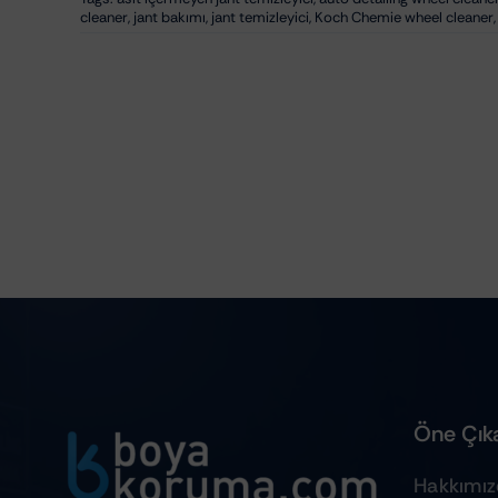
cleaner
,
jant bakımı
,
jant temizleyici
,
Koch Chemie wheel cleaner
Öne Çıka
Hakkımı