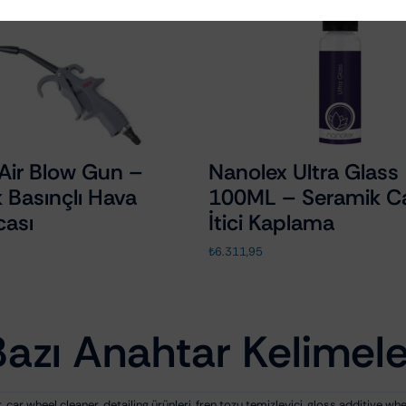
Air Blow Gun –
Nanolex Ultra Glass
 Basınçlı Hava
100ML – Seramik 
cası
İtici Kaplama
₺
6.311,95
Bazı Anahtar Kelimele
r
,
car wheel cleaner
,
detailing ürünleri
,
fren tozu temizleyici
,
gloss additive whe