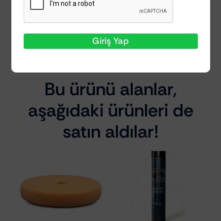
tabanı sayesinde çalışma sırasında rahat
edeceksiniz. Açık hücreli köpük, ısınmayı en
aza indirecek şekilde tasarlanmıştır.
Giriş Yap
Bu ürünü alanlar,
aşağıdaki ürünleri de
satın aldılar!