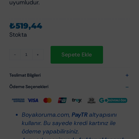
uyumludur.
₺
519,44
Stokta
Sepete Ekle
Rupes
Rotary
Coarse
Teslimat Bilgileri
Mavi
Ödeme Seçenekleri
Sert
Polisaj
Pedi
Boyakoruma.com,
PayTR
altyapısını
150mm
kullanır. Bu sayede kredi kartınız ile
BR180H
ödeme yapabilirsiniz.
adet