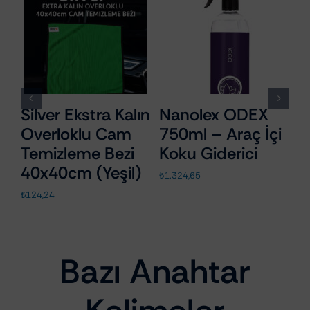
ver Ekstra Kalın
Nanolex ODEX
MacWag
erloklu Cam
750ml – Araç İçi
Black L
mizleme Bezi
Koku Giderici
Parlatı
x40cm (Yeşil)
600ml
₺
1.324,65
,24
₺
339,99
Bazı Anahtar