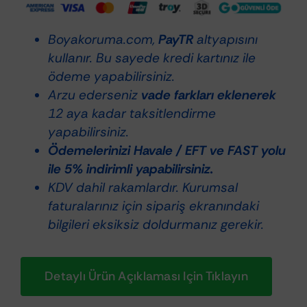
Parlaklık
&
Boyakoruma.com,
PayTR
altyapısını
Su
kullanır. Bu sayede kredi kartınız ile
İticilik
ödeme yapabilirsiniz.
Sağlayan
Arzu ederseniz
vade farkları eklenerek
Hızlı
12 aya kadar taksitlendirme
Cila
yapabilirsiniz.
adet
Ödemelerinizi Havale / EFT ve FAST yolu
ile 5% indirimli yapabilirsiniz.
KDV dahil rakamlardır. Kurumsal
faturalarınız için sipariş ekranındaki
bilgileri eksiksiz doldurmanız gerekir.
Detaylı Ürün Açıklaması Için Tıklayın