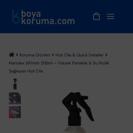
Skip
to
content
Koruma Ürünleri
Hızlı Cila & Quick Detailer
Nanolex SiFinish 200ml – Yüksek Parlaklık & Su İticilik
Sağlayan Hızlı Cila