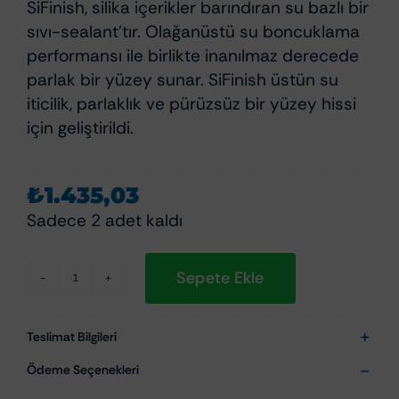
SiFinish, silika içerikler barındıran su bazlı bir
sıvı-sealant’tır. Olağanüstü su boncuklama
performansı ile birlikte inanılmaz derecede
parlak bir yüzey sunar. SiFinish üstün su
iticilik, parlaklık ve pürüzsüz bir yüzey hissi
için geliştirildi.
₺
1.435,03
Sadece 2 adet kaldı
Sepete Ekle
Nanolex
SiFinish
200ml
Teslimat Bilgileri
-
Ödeme Seçenekleri
Yüksek