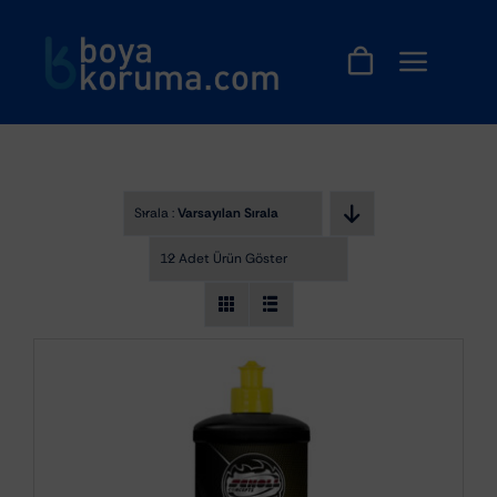
Skip
to
content
Sırala :
Varsayılan Sıralama
12 Adet Ürün Göster