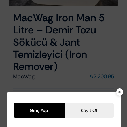
MacWag Iron Man 5
Litre – Demir Tozu
Sökücü & Jant
Temizleyici (Iron
Remover)
MacWag
₺
2.200,95
Ayrıntılar
Giriş Yap
Kayıt Ol
Stokta Kalmadı