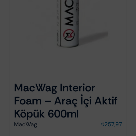
MacWag Interior
Foam – Araç İçi Aktif
Köpük 600ml
MacWag
₺
257,97