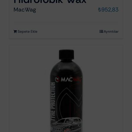
MacWag
₺
952,83
Sepete Ekle
Ayrıntılar