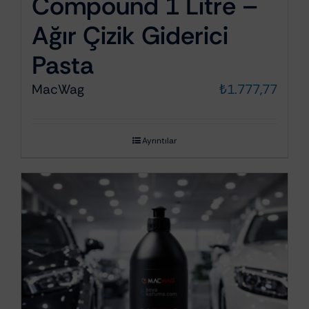
Compound 1 Litre –
Ağır Çizik Giderici
Pasta
MacWag
₺
1.777,77
Ayrıntılar