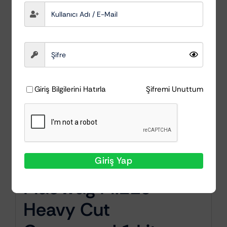
Giriş Bilgilerini Hatırla
Şifremi Unuttum
Giriş Yap
MacWag M.210
Heavy Cut