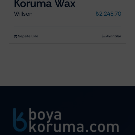
Koruma Wax
Willson
₺
2.248,70
Sepete Ekle
Ayrıntılar