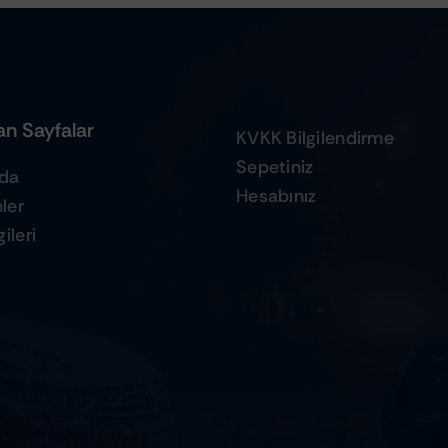
n Sayfalar
KVKK Bilgilendirme
Sepetiniz
zda
Hesabınız
ler
ileri