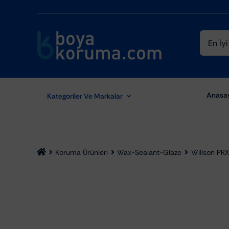
Skip
to
content
Ara:
Anasa
Kategoriler Ve Markalar
Koruma Ürünleri
Wax-Sealant-Glaze
Willson PRX
Aydınlatma Ekipmanları