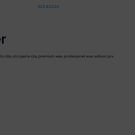
₺
22.613,24
r
to cila
,
oto pasta cila
,
premium wax
,
profesyonel wax
,
willson prx