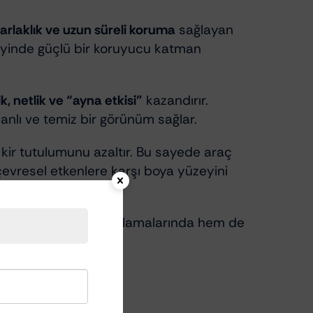
arlaklık ve uzun süreli koruma
sağlayan
eyinde güçlü bir koruyucu katman
ik, netlik ve “ayna etkisi”
kazandırır.
 canlı ve temiz bir görünüm sağlar.
 kir tutulumunu azaltır. Bu sayede araç
çevresel etkenlere karşı boya yüzeyini
esyonel detailing uygulamalarında hem de