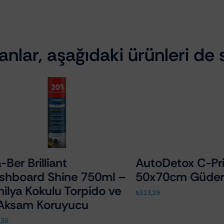
nlar, aşağıdaki ürünleri de s
 Brilliant
AutoDetox C-Prime
oard Shine 750ml –
50x70cm Güderi Be
a Kokulu Torpido ve
₺
313,29
sam Koruyucu