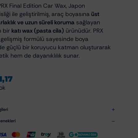
PRX Final Edition Car Wax, Japon
iği ile geliştirilmiş, araç boyasına
üst
rlaklık ve uzun süreli koruma
sağlayan
 bir
katı wax (pasta cila)
ürünüdür. PRX
n gelişmiş formülü sayesinde boya
e güçlü bir koruyucu katman oluşturarak
tik hem de dayanıklılık sunar.
1,17
ok
ileri
nekleri