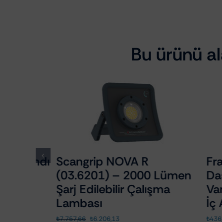
Bu ürünü ala
Bandı
Scangrip NOVA R
Fra-Ber
x
(03.6201) – 2000 Lümen
Dashb
Şarj Edilebilir Çalışma
Vanily
Lambası
İç Ak
Orijinal
Şu
₺
7.757,66
₺
6.206,13
₺
436,35