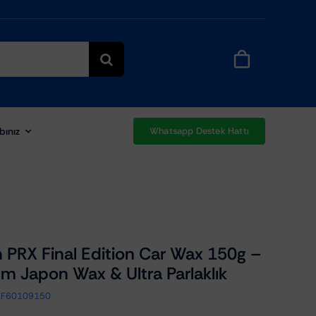
bınız
Whatsapp Destek Hattı
n PRX Final Edition Car Wax 150g –
m Japon Wax & Ultra Parlaklık
XF60109150