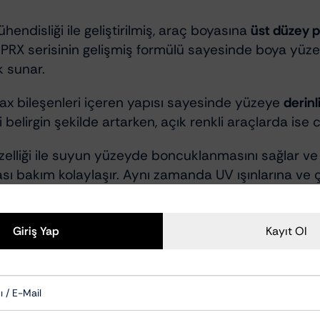
endisliği ile geliştirilmiş, araç boyasına
üst düzey p
PRX serisinin gelişmiş formülü sayesinde boya yüz
k sunar.
 wax bileşenleri içeren yapısı sayesinde yüzeye
derinl
si belirgin şekilde artarken, açık renkli araçlarda ise
 özelliği ile suyun yüzeyde boncuklanmasını sağlar ve
sı bakım kolaylaşır. Aynı zamanda UV ışınlarına ve 
e rahatça yayılır ve iz bırakmadan silinir. Hem prof
Giriş Yap
Kayıt Ol
eneyimi sunar.