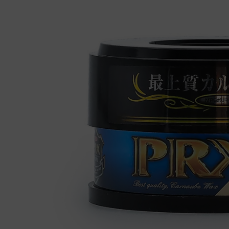
Detay Fırçaları
Bezler
El Uygulama Pedleri
Cam Temi
Maskeleme Bantları
Demir To
Profesyoneller İçin
Killer
Sprey, Şişe Ve Dağıtıcılar
Lastik T
Metal Kr
Motor Te
Plastik 
Yıkama A
Yıkama 
Zift Ve Y
Araç Kokuları Ve Koku Gidericiler
Deri Temizliği Ve Bakımı
Genel Temizleyiciler
İç Mekan Koruma