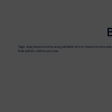
fiyat:
andaki
₺7.757,66.
fiyat:
₺6.206,13.
Tags:
araç boya koruma
,
araç parlaklık artırıcı
,
boya koruma wax
final edition
,
willson prx wax