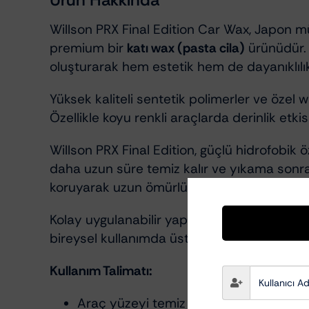
Willson PRX Final Edition Car Wax, Japon müh
premium bir
katı wax (pasta cila)
ürünüdür. 
oluşturarak hem estetik hem de dayanıklılı
Yüksek kaliteli sentetik polimerler ve özel
Özellikle koyu renkli araçlarda derinlik etki
Willson PRX Final Edition, güçlü hidrofobik
daha uzun süre temiz kalır ve yıkama sonra
koruyarak uzun ömürlü bir koruma sağlar.
Kolay uygulanabilir yapısı sayesinde yüzey
bireysel kullanımda üst segment bir wax d
Kullanım Talimatı:
Araç yüzeyi temiz ve kuru olmalıdır.