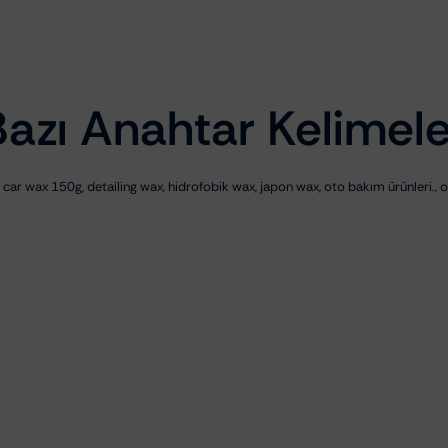
Bazı Anahtar Kelimele
,
car wax 150g
,
detailing wax
,
hidrofobik wax
,
japon wax
,
oto bakım ürünleri.
,
o