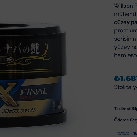
Polisaj Aksesuarları
Willson 
Polisaj Makineleri
zliği Ve Bakımı
mühendisl
Polisaj Pedleri
düzey pa
zu Temizleyiciler
premium
serisini
emizlik Ve Koruma
yüzeyind
om Temizlik Ve Bakımı
hem este
mizlik Ve Bakımı
Aksam Bakımı
₺
1.68
ksesuarları
Cam Su İticiler
Stokta y
Şampuanları
Hızlı Cila & Quick Detailer
apışkan Temizleyiciler
Nano Koruma Ürünleri
Teslimat Bilg
Seramik Koruma Ürünleri
Ödeme Seçe
Wax-Sealant-Glaze