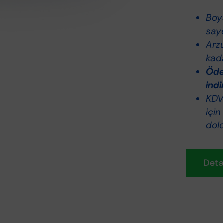
Boy
saye
Arz
kada
Ödem
indi
KDV 
için
dol
Detay