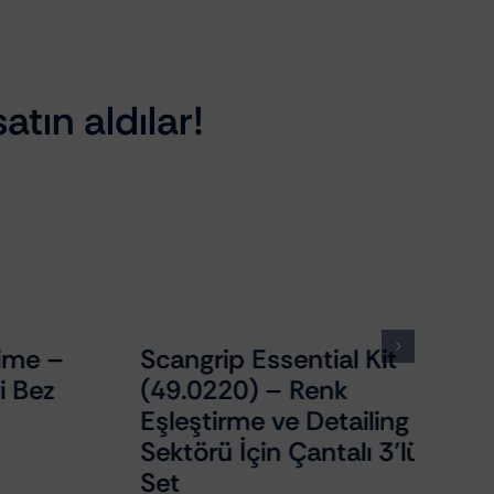
atın aldılar!
 –
Scangrip Essential Kit
z
(49.0220) – Renk
Eşleştirme ve Detailing
Sektörü İçin Çantalı 3’lü
Set