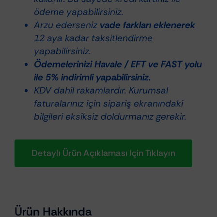
Su
ödeme yapabilirsiniz.
Kaydırıcı
Arzu ederseniz
vade farkları eklenerek
(Uygulama
12 aya kadar taksitlendirme
Aparatlı
yapabilirsiniz.
Set)
Ödemelerinizi Havale / EFT ve FAST yolu
adet
ile 5% indirimli yapabilirsiniz.
KDV dahil rakamlardır. Kurumsal
faturalarınız için sipariş ekranındaki
bilgileri eksiksiz doldurmanız gerekir.
Detaylı Ürün Açıklaması Için Tıklayın
Ürün Hakkında