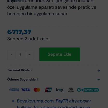
kaydırıcı
ürünüdür. Set içeriğinde bulunan
özel uygulama aparatı sayesinde pratik ve
homojen bir uygulama sunar.
₺
717,37
Sadece 2 adet kaldı
Sepete Ekle
Willson
Shin
Shin
Teslimat Bilgileri
Glass
Ödeme Seçenekleri
Coat
30ml
-
Boyakoruma.com,
PayTR
altyapısını
Cam
kullanır. Bu sayede kredi kartınız ile