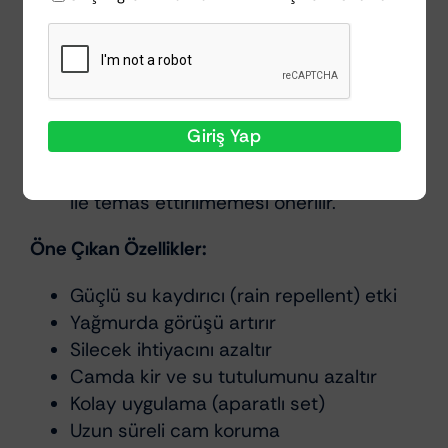
yüzeye uygulanır.
Dairesel hareketlerle yüzeye yayılır.
Kısa süre kuruması beklenir (hafif film
oluşumu).
Temiz ve kuru bir bez ile silinerek
Giriş Yap
parlatılır.
İlk uygulamadan sonra birkaç saat su
ile temas ettirilmemesi önerilir.
Öne Çıkan Özellikler:
Güçlü su kaydırıcı (rain repellent) etki
Yağmurda görüşü artırır
Silecek ihtiyacını azaltır
Camda kir ve su tutulumunu azaltır
Kolay uygulama (aparatlı set)
Uzun süreli cam koruma