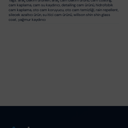
Tags:
araç bakım ürünleri
,
araç cam bakım ürünü
,
cam coating
,
cam kaplama
,
cam su kaydırıcı
,
detailing cam ürünü
,
hidrofobik
cam kaplama
,
oto cam koruyucu
,
oto cam temizliği
,
rain repellent
,
silecek azaltıcı ürün
,
su itici cam ürünü
,
willson shin shin glass
coat
,
yağmur kaydırıcı