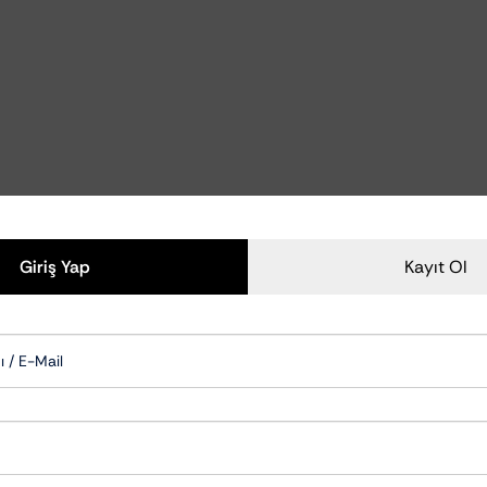
Polisaj Aksesuarları
Polisaj Makineleri
zliği Ve Bakımı
Polisaj Pedleri
zu Temizleyiciler
emizlik Ve Koruma
om Temizlik Ve Bakımı
mizlik Ve Bakımı
Aksam Bakımı
Giriş Yap
Kayıt Ol
ksesuarları
Cam Su İticiler
Şampuanları
Hızlı Cila & Quick Detailer
apışkan Temizleyiciler
Nano Koruma Ürünleri
Seramik Koruma Ürünleri
Wax-Sealant-Glaze