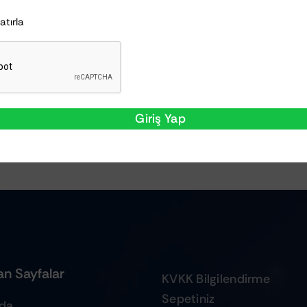
Hatırla
Giriş Yap
n Sayfalar
KVKK Bilgilendirme
Sepetiniz
zda