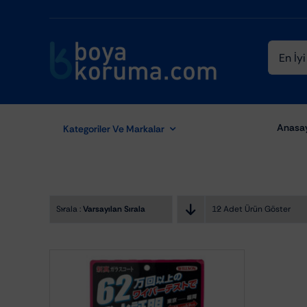
Skip
to
content
Ara:
Anasa
Kategoriler Ve Markalar
Sırala :
Varsayılan Sıralama
12 Adet Ürün Göster
Aydınlatma Ekipmanları