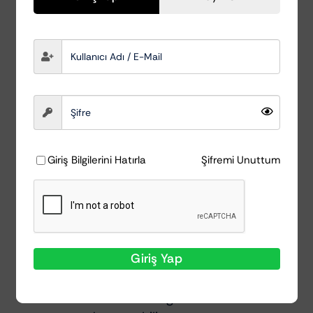
PolStar’ın entegre koruyucu formülü,
temizlenen yüzeylerin tekrar kirlenmesini
geciktirir ve daha uzun süre temiz kalmasını
sağlar. pH nötr yapısı sayesinde özellikle
hassas materyallerde güvenle kullanılabilir
ve renk solması riskini minimuma indirir.
Profesyonel kullanımda sprey + fırça +
Giriş Bilgilerini Hatırla
Şifremi Unuttum
vakum kombinasyonu ile maksimum
performans elde edilir. Hem oto detaycılar
hem de bireysel kullanıcılar için ideal bir iç
temizlik çözümüdür.
Giriş Yap
Kullanım Talimatı:
Ürün kir durumuna göre 1:5 – 1:20