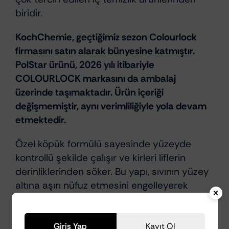
biridir.
KochChemie, geçtiğimiz sezon Colourlock
firmasını satın alarak bünyesine katmıştır.
PolStar ürünü, 2026 yılı itibariyle
COLOURLOCK markasını da ambalaj
üzerinde taşımaktadır. Ürün içeriği
değişmemiştir, aynı verimliliğiyle yola devam
etmektedir.
Özel köpük formülü sayesinde yüzeyde
kontrollü şekilde çalışır ve kirleri liflerin
derinliklerinden söker. Bu yapı, sıvının yüzey
altına aşırı nüfuz etmesini engelleyerek
deformasyon riskini azaltır. Aynı zamanda
temizlik sonrası yüzeyde
su lekesi bırakmaz
ve orijinal dokuyu korur
.
Giriş Yap
Kayıt Ol