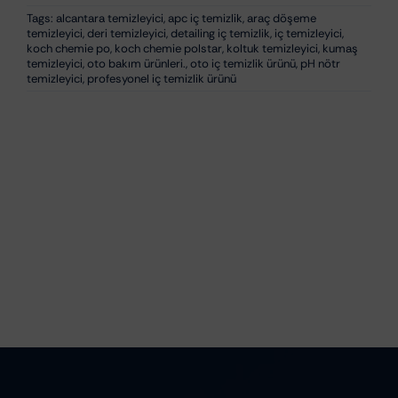
temizleyici
,
deri temizleyici
,
detailing iç temizlik
,
iç temizleyici
,
koch chemie po
,
koch chemie polstar
,
koltuk temizleyici
,
kumaş
temizleyici
,
oto bakım ürünleri.
,
oto iç temizlik ürünü
,
pH nötr
temizleyici
,
profesyonel iç temizlik ürünü