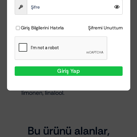
Ürün uygulama yapılacak bölgeye eşit
bir şekilde püskürtülür.
Nemli ve temiz mikrofiber bir bez
Giriş Bilgilerini Hatırla
Şifremi Unuttum
kullanılarak, kalan ürün temizlenir.
Kirlerin yoğunluğuna bağlı olarak ikinci
defa uygulama yapılır.
İçerik :
Giriş Yap
Su, bütan, propan, izobütan, emülgatör,
denatüre alkol, alfa izometil iyonon,
limonen, linalool.
Bu ürünü alanlar,