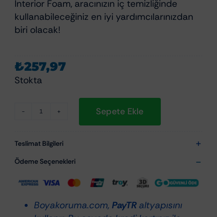
Interior Foam, aracınızın iç temizliğinde
kullanabileceğiniz en iyi yardımcılarınızdan
biri olacak!
₺
257,97
Stokta
Sepete Ekle
MacWag
Interior
Foam
Teslimat Bilgileri
-
Ödeme Seçenekleri
Araç
İçi
Aktif
Boyakoruma.com,
PayTR
altyapısını
Köpük