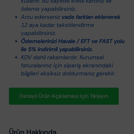
kullanır. Bu sayede kredi kartınız ile
600ml
ödeme yapabilirsiniz.
adet
Arzu ederseniz
vade farkları eklenerek
12 aya kadar taksitlendirme
yapabilirsiniz.
Ödemelerinizi Havale / EFT ve FAST yolu
ile 5% indirimli yapabilirsiniz.
KDV dahil rakamlardır. Kurumsal
faturalarınız için sipariş ekranındaki
bilgileri eksiksiz doldurmanız gerekir.
Detaylı Ürün Açıklaması Için Tıklayın
Ürün Hakkında