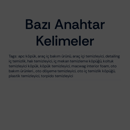
₺459,95.
₺
159,17
₺
4
Bazı Anahtar
Kelimeler
Tags:
apc köpük
,
araç iç bakım ürünü
,
araç içi temizleyici
,
detailing
iç temizlik
,
halı temizleyici
,
iç mekan temizleme köpüğü
,
koltuk
temizleyici köpük
,
köpük temizleyici
,
macwag interior foam
,
oto
bakım ürünleri.
,
oto döşeme temizleyici
,
oto iç temizlik köpüğü
,
plastik temizleyici
,
torpido temizleyici