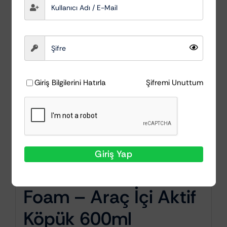
Giriş Bilgilerini Hatırla
Şifremi Unuttum
Giriş Yap
MacWag Interior
Foam – Araç İçi Aktif
Köpük 600ml