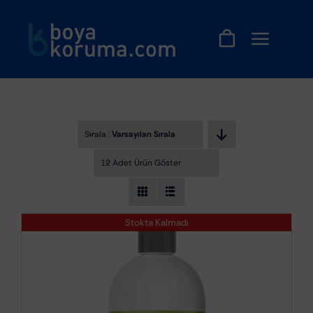
Skip
to
content
Sırala :
Varsayılan Sıralama
12 Adet Ürün Göster
Stokta Kalmadı