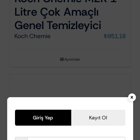
Litre Çok Amaçlı
Genel Temizleyici
Koch Chemie
₺
951,18
Ayrıntılar
Giriş Yap
Kayıt Ol