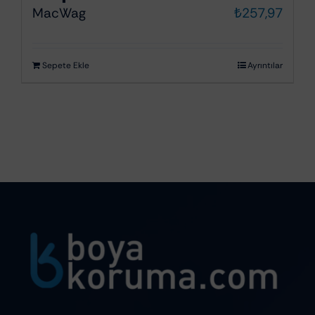
MacWag
₺
257,97
Sepete Ekle
Ayrıntılar