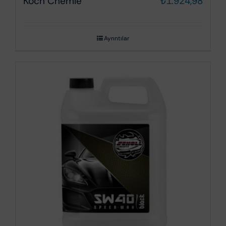
Koch Chemie
₺
1.924,98
Ayrıntılar