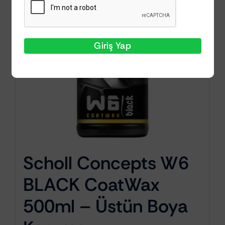
Giriş Yap
Scholl Concepts W6
BLACK CoatWax
500ml – Üstün Boya