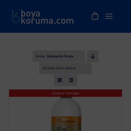
Skip
to
content
Sırala :
Varsayılan Sıralama
12 Adet Ürün Göster
Stokta Kalmadı