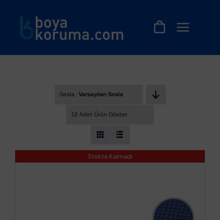
Skip
to
content
Sırala :
Varsayılan Sıralama
12 Adet Ürün Göster
Stokta Kalmadı