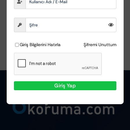
Scholl Concepts
₺
939,66
Ayrıntılar
Giriş Bilgilerini Hatırla
Şifremi Unuttum
Giriş Yap