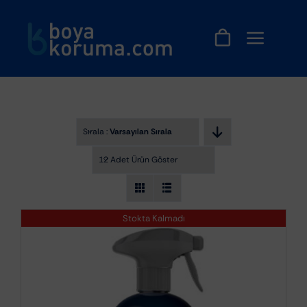
Skip
to
content
Sırala :
Varsayılan Sıralama
12 Adet Ürün Göster
Stokta Kalmadı