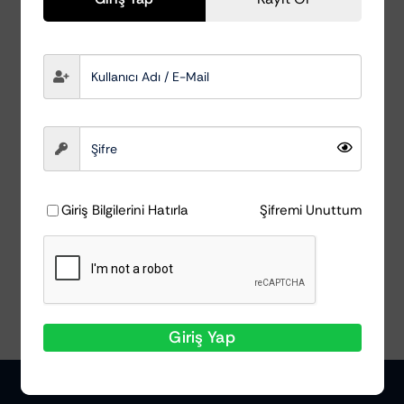
Insect & Dirt Remover
– Böcek ve Kir
Temizleyici 750 ml
Koch Chemie
₺
866,62
Giriş Bilgilerini Hatırla
Şifremi Unuttum
Ayrıntılar
Giriş Yap