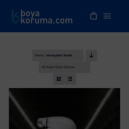
Skip
to
content
Sırala :
Varsayılan Sıralama
12 Adet Ürün Göster