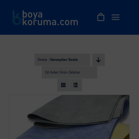
Skip
to
content
Sırala :
Varsayılan Sıralama
12 Adet Ürün Göster