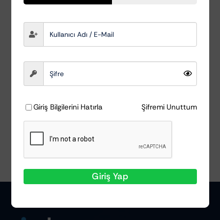
Matkap Ucu Bant ve
Yapışkan Temizleyici
Aparat
AutoDetox
₺
615,28
Ayrıntılar
Giriş Bilgilerini Hatırla
Şifremi Unuttum
Giriş Yap