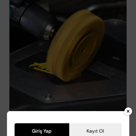
AutoDetox Roller –
Giriş Yap
Kayıt Ol