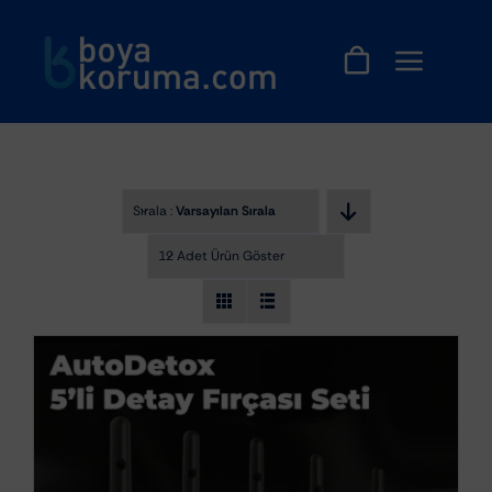
Skip
to
content
Sırala :
Varsayılan Sıralama
12 Adet Ürün Göster