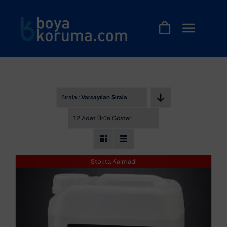
Skip
to
content
Sırala :
Varsayılan Sıralama
12 Adet Ürün Göster
Stokta Kalmadı