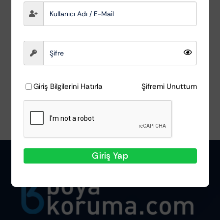
Remover)
MacWag
₺
2.208,00
Ayrıntılar
Giriş Bilgilerini Hatırla
Şifremi Unuttum
Giriş Yap