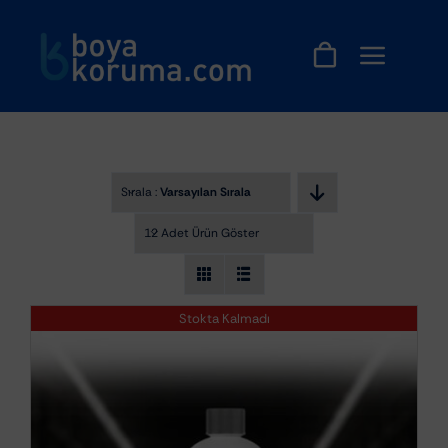
Skip
to
content
Sırala :
Varsayılan Sıralama
12 Adet Ürün Göster
Stokta Kalmadı