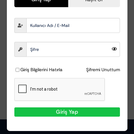
Plast Star 1lt –
Silikonsuz Plastik
Aksam Koruyucu
Koch Chemie
₺
1.437,24
Giriş Bilgilerini Hatırla
Şifremi Unuttum
Ayrıntılar
Giriş Yap