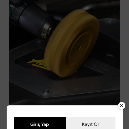
AutoDetox Roller –
Giriş Yap
Kayıt Ol