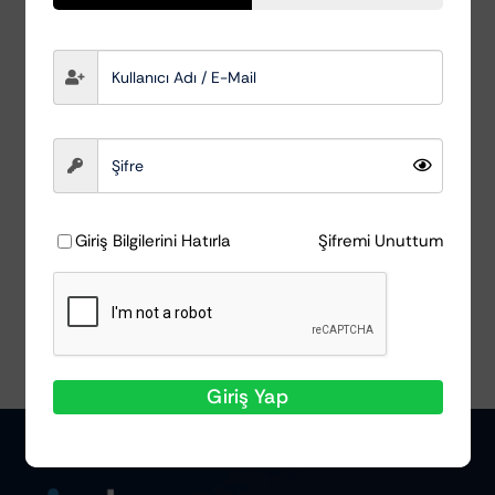
Matkap Ucu Bant ve
Yapışkan Temizleyici
Aparat
AutoDetox
₺
615,28
Ayrıntılar
Giriş Bilgilerini Hatırla
Şifremi Unuttum
Giriş Yap