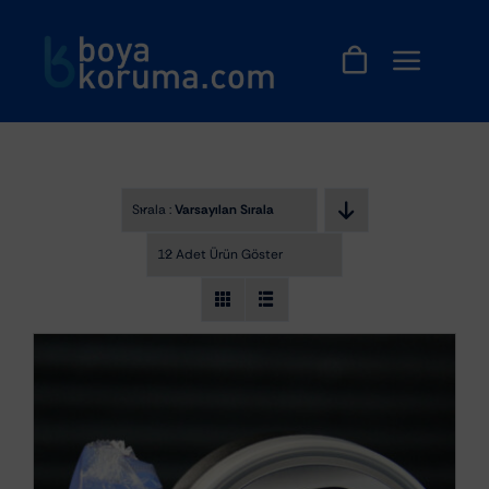
Skip
to
content
Sırala :
Varsayılan Sıralama
12 Adet Ürün Göster