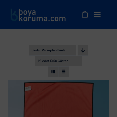
Skip
to
content
Sırala :
Varsayılan Sıralama
12 Adet Ürün Göster