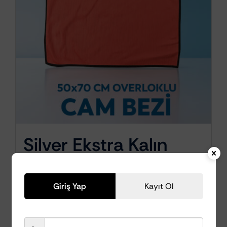
Silver Ekstra Kalın
Overloklu Cam
Temizleme Bezi
Giriş Yap
Kayıt Ol
50x70cm (Fuşya)