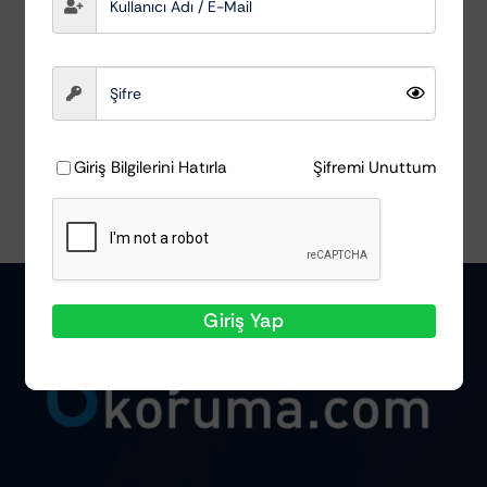
AutoDetox
₺
178,55
Sepete Ekle
Ayrıntılar
Giriş Bilgilerini Hatırla
Şifremi Unuttum
Giriş Yap