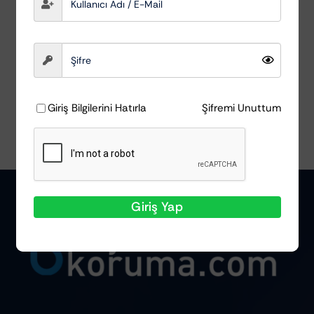
Scholl Concepts
₺
1.996,77
Sepete Ekle
Ayrıntılar
Giriş Bilgilerini Hatırla
Şifremi Unuttum
Giriş Yap