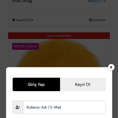
MacWag
₺
605,79
Sepete Ekle
Ayrıntılar
Stokta Kalmadı
₺98.03 İndirim!
Giriş Yap
Kayıt Ol