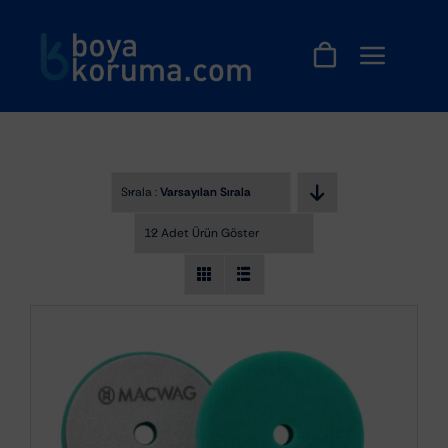
Skip
to
content
Sırala :
Varsayılan Sıralama
12 Adet Ürün Göster